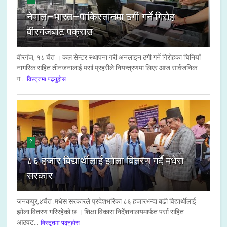
नेपाल–भारत–पाकिस्तानमा ठगी गर्ने गिरोह
वीरगंजबाट पक्राउ
वीरगंज, १८ चैत । कल सेन्टर स्थापना गरी अनलाइन ठगी गर्ने गिरोहका चिनियाँ
नागरिक सहित तीनजनालाई पर्सा प्रहरीले नियन्त्रणमा लिएर आज सार्वजनिक
ग...
विस्तृतमा पढ्नुहोस
2
८६ हजार विद्यार्थीलाई झोला वितरण गर्दै मधेस
सरकार
जनकपुर,४चैत :मधेस सरकारले प्रदेशभरिका ८६ हजारभन्दा बढी विद्यार्थीलाई
झोला वितरण गरिरहेको छ । शिक्षा विकास निर्देशनालयमार्फत पर्सा सहित
आठवट...
विस्तृतमा पढ्नुहोस