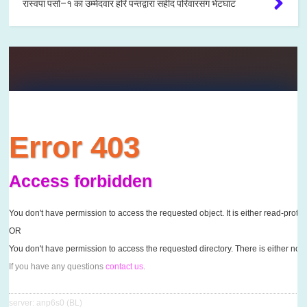
रास्वपा पर्सा–१ का उम्मेदवार हरि पन्तद्वारा सहीद परिवारसंग भेटघाट