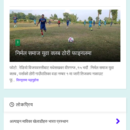
3
निर्मल समाज युवा क्लब ठोरी फाइनलमा
फोटो : रेडियो विजयवस्तीबाट मधेसखबर वीरगन्ज ,१५ भदौं : निर्मल समाज युवा
क्लब , पर्साको ठोरी गाउँपालिका वडा नम्बर १ मा जारी तिजकप नकाउट
फू...
विस्तृतमा पढ्नुहोस
लोकप्रिय
अल्पाइन माविका खेलाडीहरु भारत प्रस्थान