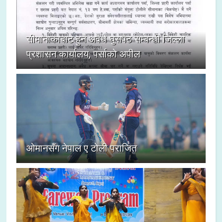
सीमानाकाबाट हुने अवैध घुसपैठ सम्बन्धी जिल्ला
प्रशासन कार्यालय, पर्साको अपील
ओमानसँग नेपाल ए टोली पराजित