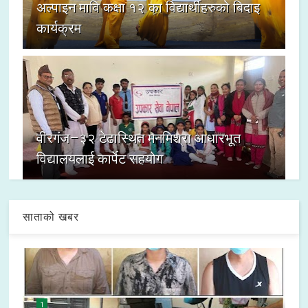
अल्पाइन मावि कक्षा १२ का विद्यार्थीहरुको बिदाइ
कार्यक्रम
वीरगंज–३२ टेढास्थित मनमिश्रा आधारभूत
विद्यालयलाई कार्पेट सहयोग
साताको खबर
1