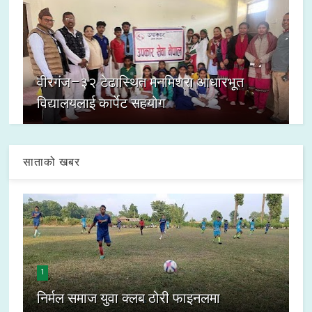
वीरगंज–३२ टेढास्थित मनमिश्रा आधारभूत
विद्यालयलाई कार्पेट सहयोग
साताको खबर
1
निर्मल समाज युवा क्लब ठोरी फाइनलमा