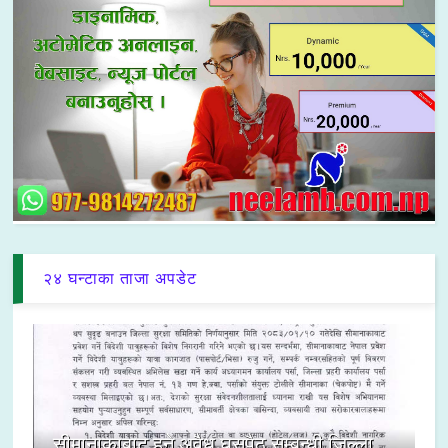
२४ घन्टाका ताजा अपडेट
सीमानाकाबाट हुने अवैध घुसपैठ सम्बन्धी जिल्ला