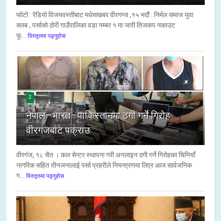
फोटो : रेडियो विजयवस्तीबाट मधेसखबर वीरगन्ज ,१५ भदौं : निर्मल समाज युवा
क्लब , पर्साको ठोरी गाउँपालिका वडा नम्बर १ मा जारी तिजकप नकाउट
फू...
विस्तृतमा पढ्नुहोस
2
नेपाल–भारत–पाकिस्तानमा ठगी गर्ने गिरोह
वीरगंजबाट पक्राउ
वीरगंज, १८ चैत । कल सेन्टर स्थापना गरी अनलाइन ठगी गर्ने गिरोहका चिनियाँ
नागरिक सहित तीनजनालाई पर्सा प्रहरीले नियन्त्रणमा लिएर आज सार्वजनिक
ग...
विस्तृतमा पढ्नुहोस