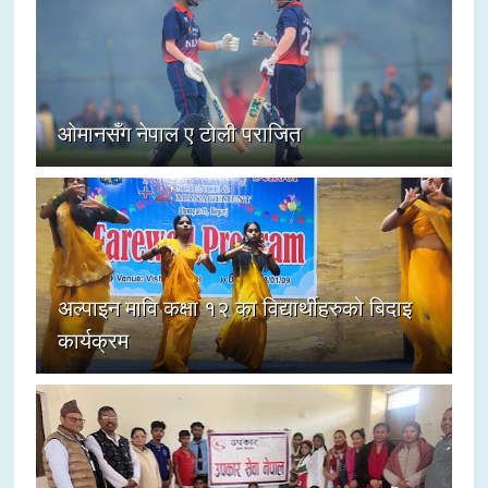
ओमानसँग नेपाल ए टोली पराजित
अल्पाइन मावि कक्षा १२ का विद्यार्थीहरुको बिदाइ
कार्यक्रम