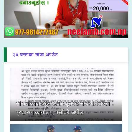
२४ घन्टाका ताजा अपडेट
सीमानाकाबाट हुने अवैध घुसपैठ सम्बन्धी जिल्ला
प्रशासन कार्यालय, पर्साको अपील