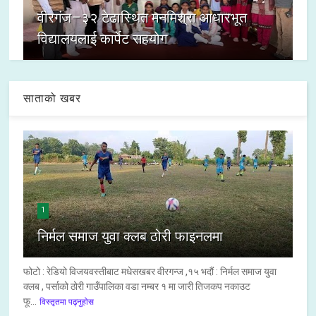
वीरगंज–३२ टेढास्थित मनमिश्रा आधारभूत
विद्यालयलाई कार्पेट सहयोग
साताको खबर
1
निर्मल समाज युवा क्लब ठोरी फाइनलमा
फोटो : रेडियो विजयवस्तीबाट मधेसखबर वीरगन्ज ,१५ भदौं : निर्मल समाज युवा
क्लब , पर्साको ठोरी गाउँपालिका वडा नम्बर १ मा जारी तिजकप नकाउट
फू...
विस्तृतमा पढ्नुहोस