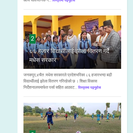
आज सार्वजनिक ग...
विस्तृतमा पढ्नुहोस
2
८६ हजार विद्यार्थीलाई झोला वितरण गर्दै
मधेस सरकार
जनकपुर,४चैत :मधेस सरकारले प्रदेशभरिका ८६ हजारभन्दा बढी
विद्यार्थीलाई झोला वितरण गरिरहेको छ । शिक्षा विकास
निर्देशनालयमार्फत पर्सा सहित आठवट...
विस्तृतमा पढ्नुहोस