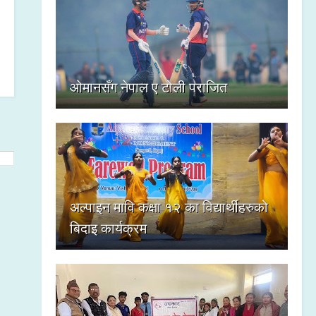
ओमानसँग नेपाल ए टोली पराजित
अल्पाइन मावि कक्षा १२ का विद्यार्थीहरुको
बिदाइ कार्यक्रम