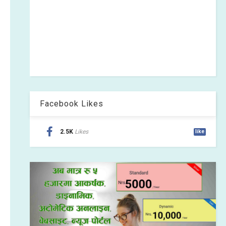
Facebook Likes
2.5K
Likes
like