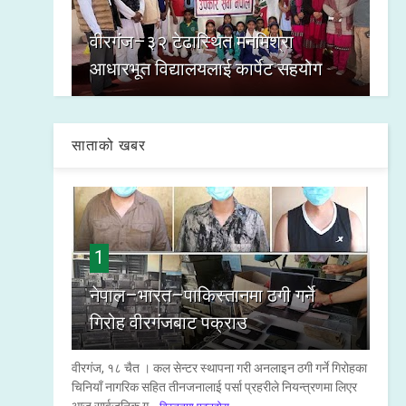
वीरगंज–३२ टेढास्थित मनमिश्रा
आधारभूत विद्यालयलाई कार्पेट सहयोग
साताको खबर
1
नेपाल–भारत–पाकिस्तानमा ठगी गर्ने
गिरोह वीरगंजबाट पक्राउ
वीरगंज, १८ चैत । कल सेन्टर स्थापना गरी अनलाइन ठगी गर्ने गिरोहका
चिनियाँ नागरिक सहित तीनजनालाई पर्सा प्रहरीले नियन्त्रणमा लिएर