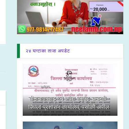
२४ घन्टाका ताजा अपडेट
सीमानाकाबाट हुने अवैध घुसपैठ सम्बन्धी
जिल्ला प्रशासन कार्यालय, पर्साको अपील