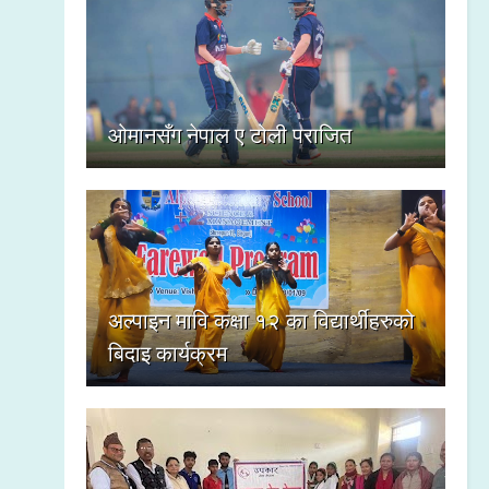
ओमानसँग नेपाल ए टोली पराजित
अल्पाइन मावि कक्षा १२ का विद्यार्थीहरुको
बिदाइ कार्यक्रम