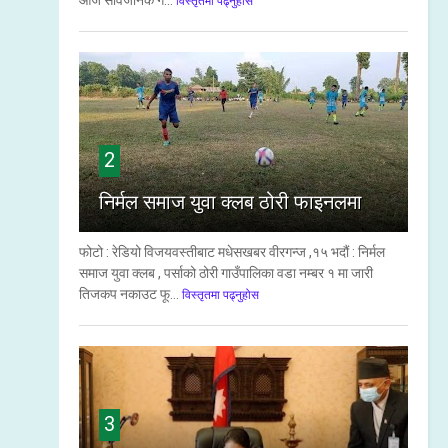
आज सार्वजनिक ग...
विस्तृतमा पढ्नुहोस
2
निर्मल समाज युवा क्लब ठोरी फाइनलमा
फोटो : रेडियो विजयवस्तीबाट मधेसखबर वीरगन्ज ,१५ भदौं : निर्मल
समाज युवा क्लब , पर्साको ठोरी गाउँपालिका वडा नम्बर १ मा जारी
तिजकप नकाउट फू...
विस्तृतमा पढ्नुहोस
3