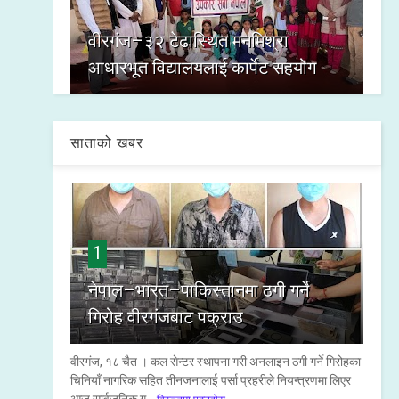
वीरगंज–३२ टेढास्थित मनमिश्रा
आधारभूत विद्यालयलाई कार्पेट सहयोग
साताको खबर
1
नेपाल–भारत–पाकिस्तानमा ठगी गर्ने
गिरोह वीरगंजबाट पक्राउ
वीरगंज, १८ चैत । कल सेन्टर स्थापना गरी अनलाइन ठगी गर्ने गिरोहका
चिनियाँ नागरिक सहित तीनजनालाई पर्सा प्रहरीले नियन्त्रणमा लिएर