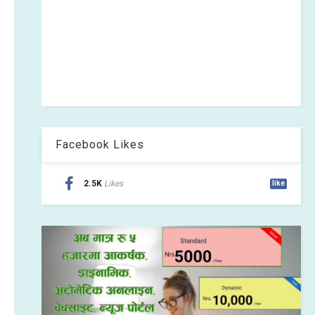
Facebook Likes
2.5K
Likes
like