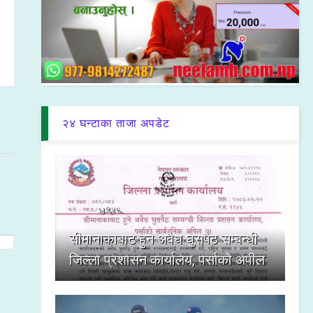
२४ घन्टाका ताजा अपडेट
सीमानाकाबाट हुने अवैध घुसपैठ सम्बन्धी
जिल्ला प्रशासन कार्यालय, पर्साको अपील