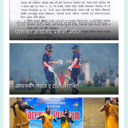
सीमानाकाबाट हुने अवैध घुसपैठ सम्बन्धी जिल्ला
प्रशासन कार्यालय, पर्साको अपील
ओमानसँग नेपाल ए टोली पराजित