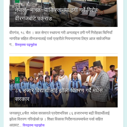
नेपाल–भारत–पाकिस्तानमा ठगी गर्ने गिरोह
वीरगंजबाट पक्राउ
वीरगंज, १८ चैत । कल सेन्टर स्थापना गरी अनलाइन ठगी गर्ने गिरोहका चिनियाँ
नागरिक सहित तीनजनालाई पर्सा प्रहरीले नियन्त्रणमा लिएर आज सार्वजनिक
ग...
विस्तृतमा पढ्नुहोस
2
८६ हजार विद्यार्थीलाई झोला वितरण गर्दै मधेस
सरकार
जनकपुर,४चैत :मधेस सरकारले प्रदेशभरिका ८६ हजारभन्दा बढी विद्यार्थीलाई
झोला वितरण गरिरहेको छ । शिक्षा विकास निर्देशनालयमार्फत पर्सा सहित
आठवट...
विस्तृतमा पढ्नुहोस