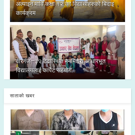
अल्पाइन मावि कक्षा १२ का विद्यार्थीहरुको बिदाइ
कार्यक्रम
वीरगंज–३२ टेढास्थित मनमिश्रा आधारभूत
विद्यालयलाई कार्पेट सहयोग
साताको खबर
1