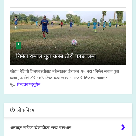
3
निर्मल समाज युवा क्लब ठोरी फाइनलमा
फोटो : रेडियो विजयवस्तीबाट मधेसखबर वीरगन्ज ,१५ भदौं : निर्मल समाज युवा
क्लब , पर्साको ठोरी गाउँपालिका वडा नम्बर १ मा जारी तिजकप नकाउट
फू...
विस्तृतमा पढ्नुहोस
लोकप्रिय
अल्पाइन माविका खेलाडीहरु भारत प्रस्थान