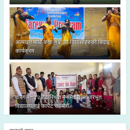
अल्पाइन मावि कक्षा १२ का विद्यार्थीहरुको बिदाइ
कार्यक्रम
वीरगंज–३२ टेढास्थित मनमिश्रा आधारभूत
विद्यालयलाई कार्पेट सहयोग