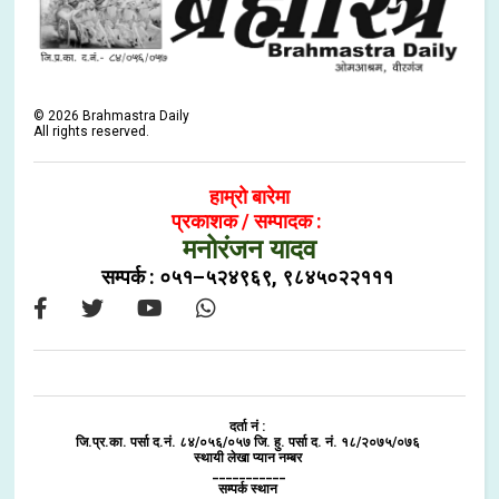
©
2026
Brahmastra Daily
All rights reserved.
हाम्रो बारेमा
प्रकाशक / सम्पादक :
मनोरंजन यादव
सम्पर्क : ०५१–५२४९६९, ९८४५०२२१११
दर्ता नं :
जि.प्र.का. पर्सा द.नं. ८४/०५६/०५७ जि. हु. पर्सा द. नं. १८/२०७५/०७६
स्थायी लेखा प्यान नम्बर
___________
सम्पर्क स्थान