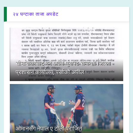
२४ घन्टाका ताजा अपडेट
सीमानाकाबाट हुने अवैध घुसपैठ सम्बन्धी जिल्ला
प्रशासन कार्यालय, पर्साको अपील
ओमानसँग नेपाल ए टोली पराजित