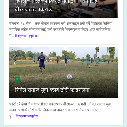
नेपाल–भारत–पाकिस्तानमा ठगी गर्ने गिरोह
वीरगंजबाट पक्राउ
वीरगंज, १८ चैत । कल सेन्टर स्थापना गरी अनलाइन ठगी गर्ने गिरोहका चिनियाँ
नागरिक सहित तीनजनालाई पर्सा प्रहरीले नियन्त्रणमा लिएर आज सार्वजनिक
ग...
विस्तृतमा पढ्नुहोस
3
निर्मल समाज युवा क्लब ठोरी फाइनलमा
फोटो : रेडियो विजयवस्तीबाट मधेसखबर वीरगन्ज ,१५ भदौं : निर्मल समाज युवा
क्लब , पर्साको ठोरी गाउँपालिका वडा नम्बर १ मा जारी तिजकप नकाउट
फू...
विस्तृतमा पढ्नुहोस