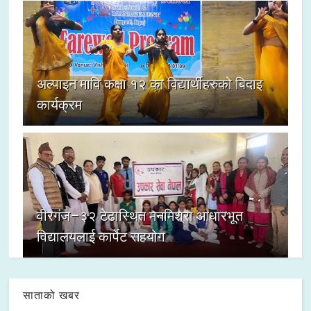
अल्पाइन मावि कक्षा १२ का विद्यार्थीहरुको बिदाइ
कार्यक्रम
वीरगंज–३२ टेढास्थित मनमिश्रा आधारभूत
विद्यालयलाई कार्पेट सहयोग
साताको खबर