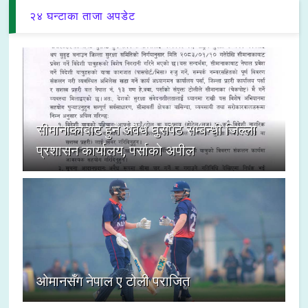
२४ घन्टाका ताजा अपडेट
सीमानाकाबाट हुने अवैध घुसपैठ सम्बन्धी जिल्ला
प्रशासन कार्यालय, पर्साको अपील
ओमानसँग नेपाल ए टोली पराजित