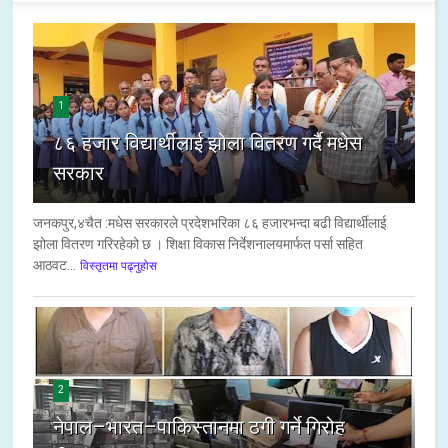
1
८६ हजार विद्यार्थीलाई झोला वितरण गर्दै मधेस
सरकार
जनकपुर,४चैत :मधेस सरकारले प्रदेशभरिका ८६ हजारभन्दा बढी विद्यार्थीलाई
झोला वितरण गरिरहेको छ । शिक्षा विकास निर्देशनालयमार्फत पर्सा सहित
आठवट...
विस्तृतमा पढ्नुहोस
2
नेपाल–भारत–पाकिस्तानमा ठगी गर्ने गिरोह