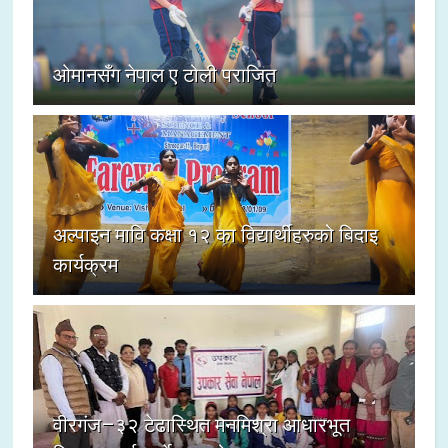
ओमानसँग नेपाल ए टोली पराजित
अल्पाइन मावि कक्षा १२ का विद्यार्थीहरुको बिदाइ
कार्यक्रम
वीरगंज–३२ टेढास्थित मनमिश्रा आधारभूत