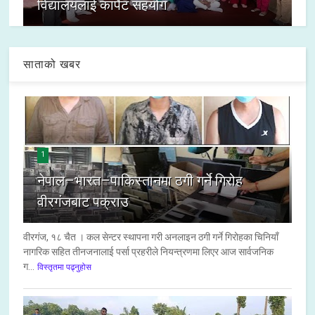
विद्यालयलाई कार्पेट सहयोग
साताको खबर
1
नेपाल–भारत–पाकिस्तानमा ठगी गर्ने गिरोह
वीरगंजबाट पक्राउ
वीरगंज, १८ चैत । कल सेन्टर स्थापना गरी अनलाइन ठगी गर्ने गिरोहका चिनियाँ
नागरिक सहित तीनजनालाई पर्सा प्रहरीले नियन्त्रणमा लिएर आज सार्वजनिक
ग...
विस्तृतमा पढ्नुहोस