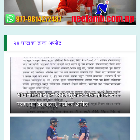
२४ घन्टाका ताजा अपडेट
सीमानाकाबाट हुने अवैध घुसपैठ सम्बन्धी जिल्ला
प्रशासन कार्यालय, पर्साको अपील