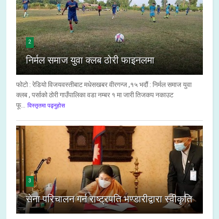
2
निर्मल समाज युवा क्लब ठोरी फाइनलमा
फोटो : रेडियो विजयवस्तीबाट मधेसखबर वीरगन्ज ,१५ भदौं : निर्मल समाज युवा
क्लब , पर्साको ठोरी गाउँपालिका वडा नम्बर १ मा जारी तिजकप नकाउट
फू...
विस्तृतमा पढ्नुहोस
3
सेना परिचालन गर्न राष्ट्रपति भण्डारीद्वारा स्वीकृति