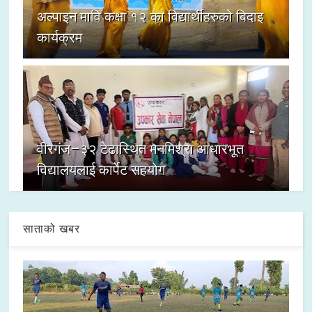
अल्पाइन मावि कक्षा १२ का विद्यार्थीहरुको बिदाइ
कार्यक्रम
वीरगंज–३२ टेढास्थित मनमिश्रा आधारभूत
विद्यालयलाई कार्पेट सहयोग
साताको खबर