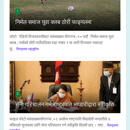
1
निर्मल समाज युवा क्लब ठोरी फाइनलमा
फोटो : रेडियो विजयवस्तीबाट मधेसखबर वीरगन्ज ,१५ भदौं : निर्मल समाज युवा
क्लब , पर्साको ठोरी गाउँपालिका वडा नम्बर १ मा जारी तिजकप नकाउट
फू...
विस्तृतमा पढ्नुहोस
2
सेना परिचालन गर्न राष्ट्रपति भण्डारीद्वारा स्वीकृति
फाइल फाेटाे मधेसखबरवीरगन्ज ,०९ असाेज:राष्ट्रपति विद्यादेवी भण्डारीले ४
मंसिरको चुनावका लागि सेना परिचालन गर्न स्वीकृति दिएकी छन् । राष्ट...
विस्तृतमा