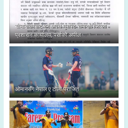
सीमानाकाबाट हुने अवैध घुसपैठ सम्बन्धी जिल्ला
प्रशासन कार्यालय, पर्साको अपील
ओमानसँग नेपाल ए टोली पराजित