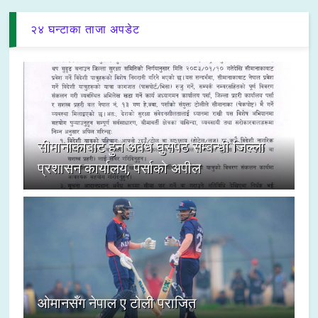
२४ घन्टाका ताजा अपडेट
सीमानाकाबाट हुने अवैध घुसपैठ सम्बन्धी जिल्ला
प्रशासन कार्यालय, पर्साको अपील
ओमानसँग नेपाल ए टोली पराजित