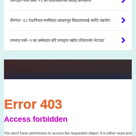
अल्पाइन मावि कक्षा १२ का विद्यार्थीहरुको बिदाइ कार्यक्रम
वीरगंज–३२ टेढास्थित मनमिश्रा आधारभूत विद्यालयलाई कार्पेट सहयोग
रास्वपा पर्सा–१ का उम्मेदवार हरि पन्तद्वारा सहीद परिवारसंग भेटघाट