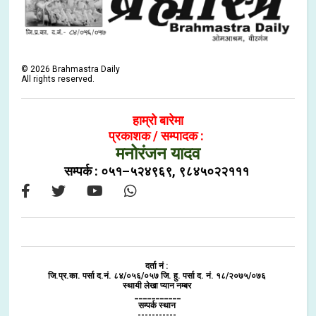
©
2026
Brahmastra Daily
All rights reserved.
हाम्रो बारेमा
प्रकाशक / सम्पादक :
मनोरंजन यादव
सम्पर्क : ०५१–५२४९६९, ९८४५०२२१११
दर्ता नं :
जि.प्र.का. पर्सा द.नं. ८४/०५६/०५७ जि. हु. पर्सा द. नं. १८/२०७५/०७६
स्थायी लेखा प्यान नम्बर
___________
सम्पर्क स्थान
-----------