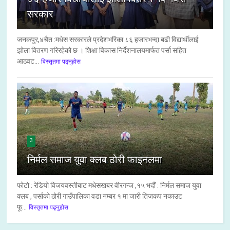
सरकार
जनकपुर,४चैत :मधेस सरकारले प्रदेशभरिका ८६ हजारभन्दा बढी विद्यार्थीलाई
झोला वितरण गरिरहेको छ । शिक्षा विकास निर्देशनालयमार्फत पर्सा सहित
आठवट...
विस्तृतमा पढ्नुहोस
3
निर्मल समाज युवा क्लब ठोरी फाइनलमा
फोटो : रेडियो विजयवस्तीबाट मधेसखबर वीरगन्ज ,१५ भदौं : निर्मल समाज युवा
क्लब , पर्साको ठोरी गाउँपालिका वडा नम्बर १ मा जारी तिजकप नकाउट
फू...
विस्तृतमा पढ्नुहोस