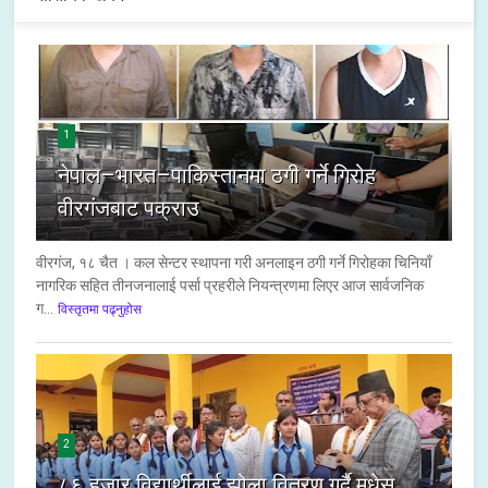
1
नेपाल–भारत–पाकिस्तानमा ठगी गर्ने गिरोह
वीरगंजबाट पक्राउ
वीरगंज, १८ चैत । कल सेन्टर स्थापना गरी अनलाइन ठगी गर्ने गिरोहका चिनियाँ
नागरिक सहित तीनजनालाई पर्सा प्रहरीले नियन्त्रणमा लिएर आज सार्वजनिक
ग...
विस्तृतमा पढ्नुहोस
2
८६ हजार विद्यार्थीलाई झोला वितरण गर्दै मधेस