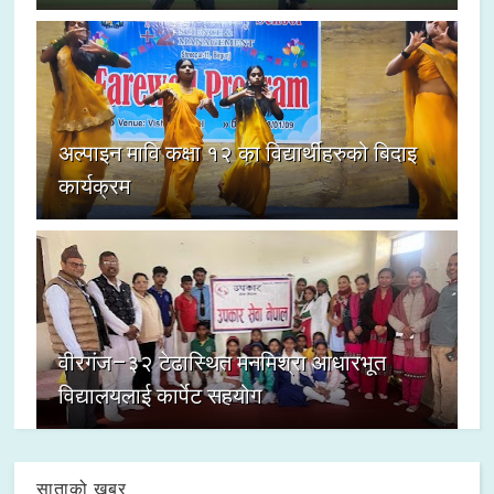
अल्पाइन मावि कक्षा १२ का विद्यार्थीहरुको बिदाइ
कार्यक्रम
वीरगंज–३२ टेढास्थित मनमिश्रा आधारभूत
विद्यालयलाई कार्पेट सहयोग
साताको खबर