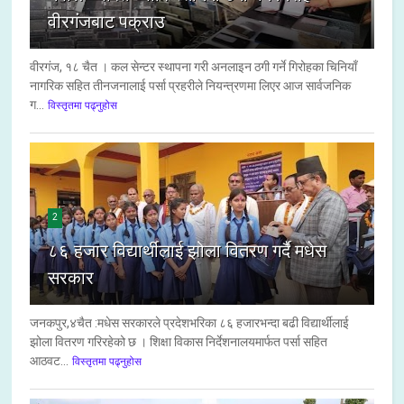
वीरगंजबाट पक्राउ
वीरगंज, १८ चैत । कल सेन्टर स्थापना गरी अनलाइन ठगी गर्ने गिरोहका चिनियाँ
नागरिक सहित तीनजनालाई पर्सा प्रहरीले नियन्त्रणमा लिएर आज सार्वजनिक
ग...
विस्तृतमा पढ्नुहोस
2
८६ हजार विद्यार्थीलाई झोला वितरण गर्दै मधेस
सरकार
जनकपुर,४चैत :मधेस सरकारले प्रदेशभरिका ८६ हजारभन्दा बढी विद्यार्थीलाई
झोला वितरण गरिरहेको छ । शिक्षा विकास निर्देशनालयमार्फत पर्सा सहित
आठवट...
विस्तृतमा पढ्नुहोस