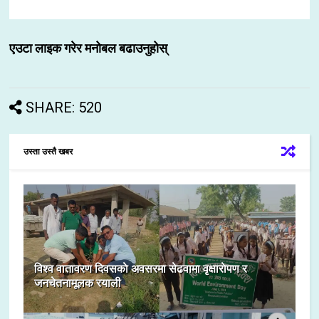
एउटा लाइक गरेर मनोबल बढाउनुहोस्
SHARE: 520
उस्ता उस्तै खबर
विश्व वातावरण दिवसकाे अवसरमा सेढवामा वृक्षाराेपण र
जनचेतनामूलक रयाली