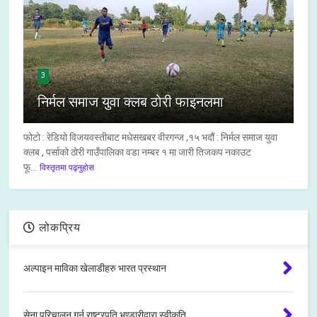
3
निर्मल समाज युवा क्लब ठोरी फाइनलमा
फोटो : रेडियो विजयवस्तीबाट मधेसखबर वीरगन्ज ,१५ भदौं : निर्मल समाज युवा
क्लब , पर्साको ठोरी गाउँपालिका वडा नम्बर १ मा जारी तिजकप नकाउट
फू...
विस्तृतमा पढ्नुहोस
लोकप्रिय
अल्पाइन माविका खेलाडीहरु भारत प्रस्थान
सेना परिचालन गर्न राष्ट्रपति भण्डारीद्वारा स्वीकृति