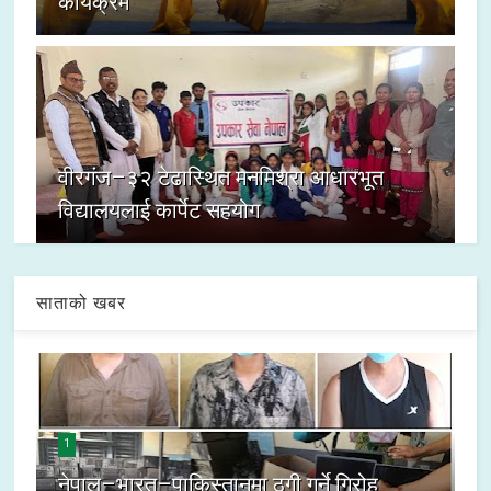
कार्यक्रम
वीरगंज–३२ टेढास्थित मनमिश्रा आधारभूत
विद्यालयलाई कार्पेट सहयोग
साताको खबर
1
नेपाल–भारत–पाकिस्तानमा ठगी गर्ने गिरोह