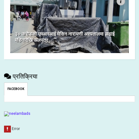
३० कराेडकाे एमआरआई मेसिन नारायणी अस्पतालमा अढाई
महिनादेखि अलपत्र
प्रतिक्रिया
FACEBOOK