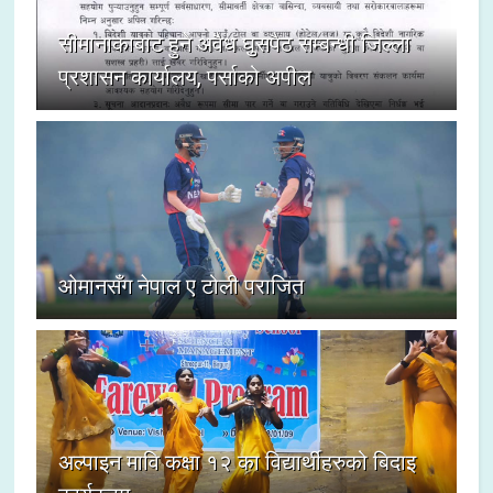
सीमानाकाबाट हुने अवैध घुसपैठ सम्बन्धी जिल्ला
प्रशासन कार्यालय, पर्साको अपील
ओमानसँग नेपाल ए टोली पराजित
अल्पाइन मावि कक्षा १२ का विद्यार्थीहरुको बिदाइ