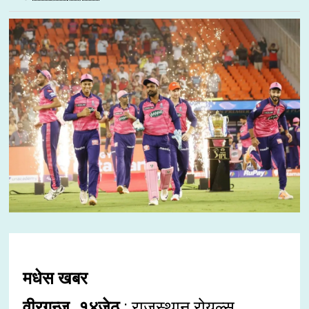
मधेस खबर
वीरगन्ज, १४जेठ
: राजस्थान रोयल्स,