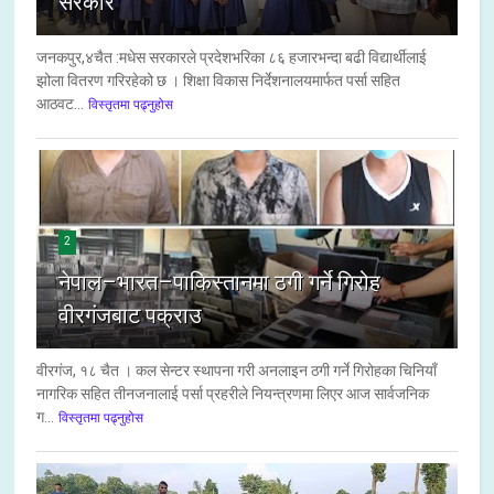
सरकार
जनकपुर,४चैत :मधेस सरकारले प्रदेशभरिका ८६ हजारभन्दा बढी विद्यार्थीलाई
झोला वितरण गरिरहेको छ । शिक्षा विकास निर्देशनालयमार्फत पर्सा सहित
आठवट...
विस्तृतमा पढ्नुहोस
2
नेपाल–भारत–पाकिस्तानमा ठगी गर्ने गिरोह
वीरगंजबाट पक्राउ
वीरगंज, १८ चैत । कल सेन्टर स्थापना गरी अनलाइन ठगी गर्ने गिरोहका चिनियाँ
नागरिक सहित तीनजनालाई पर्सा प्रहरीले नियन्त्रणमा लिएर आज सार्वजनिक
ग...
विस्तृतमा पढ्नुहोस