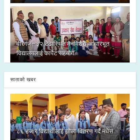
वीरगंज–३२ टेढास्थित मनमिश्रा आधारभूत
विद्यालयलाई कार्पेट सहयोग
साताको खबर
1
८६ हजार विद्यार्थीलाई झोला वितरण गर्दै मधेस