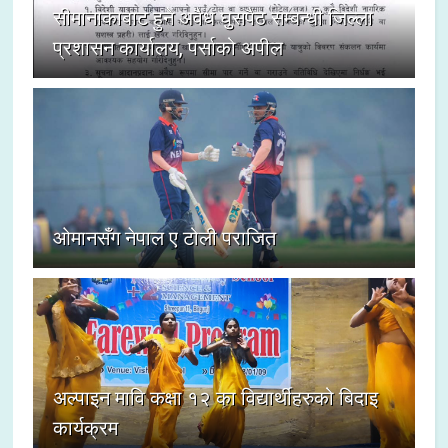
सीमानाकाबाट हुने अवैध घुसपैठ सम्बन्धी जिल्ला
प्रशासन कार्यालय, पर्साको अपील
ओमानसँग नेपाल ए टोली पराजित
अल्पाइन मावि कक्षा १२ का विद्यार्थीहरुको बिदाइ
कार्यक्रम