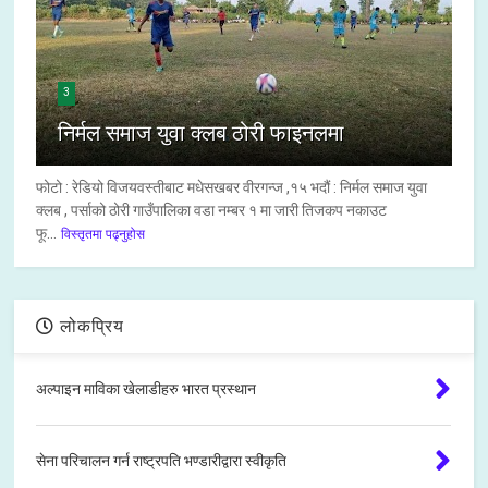
3
निर्मल समाज युवा क्लब ठोरी फाइनलमा
फोटो : रेडियो विजयवस्तीबाट मधेसखबर वीरगन्ज ,१५ भदौं : निर्मल समाज युवा
क्लब , पर्साको ठोरी गाउँपालिका वडा नम्बर १ मा जारी तिजकप नकाउट
फू...
विस्तृतमा पढ्नुहोस
लोकप्रिय
अल्पाइन माविका खेलाडीहरु भारत प्रस्थान
सेना परिचालन गर्न राष्ट्रपति भण्डारीद्वारा स्वीकृति