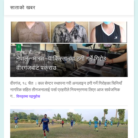
साताको खबर
1
नेपाल–भारत–पाकिस्तानमा ठगी गर्ने गिरोह
वीरगंजबाट पक्राउ
वीरगंज, १८ चैत । कल सेन्टर स्थापना गरी अनलाइन ठगी गर्ने गिरोहका चिनियाँ
नागरिक सहित तीनजनालाई पर्सा प्रहरीले नियन्त्रणमा लिएर आज सार्वजनिक
ग...
विस्तृतमा पढ्नुहोस