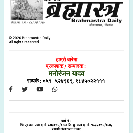
©
2026
Brahmastra Daily
All rights reserved.
हाम्रो बारेमा
प्रकाशक / सम्पादक :
मनोरंजन यादव
सम्पर्क : ०५१–५२४९६९, ९८४५०२२१११
दर्ता नं :
जि.प्र.का. पर्सा द.नं. ८४/०५६/०५७ जि. हु. पर्सा द. नं. १८/२०७५/०७६
स्थायी लेखा प्यान नम्बर