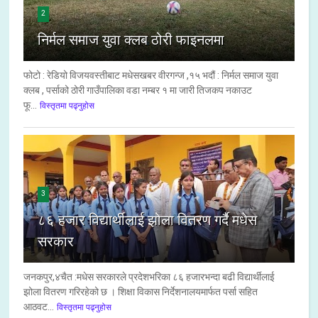
2
निर्मल समाज युवा क्लब ठोरी फाइनलमा
फोटो : रेडियो विजयवस्तीबाट मधेसखबर वीरगन्ज ,१५ भदौं : निर्मल समाज युवा
क्लब , पर्साको ठोरी गाउँपालिका वडा नम्बर १ मा जारी तिजकप नकाउट
फू...
विस्तृतमा पढ्नुहोस
3
८६ हजार विद्यार्थीलाई झोला वितरण गर्दै मधेस
सरकार
जनकपुर,४चैत :मधेस सरकारले प्रदेशभरिका ८६ हजारभन्दा बढी विद्यार्थीलाई
झोला वितरण गरिरहेको छ । शिक्षा विकास निर्देशनालयमार्फत पर्सा सहित
आठवट...
विस्तृतमा पढ्नुहोस