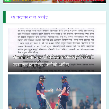
२४ घन्टाका ताजा अपडेट
सीमानाकाबाट हुने अवैध घुसपैठ सम्बन्धी जिल्ला
प्रशासन कार्यालय, पर्साको अपील