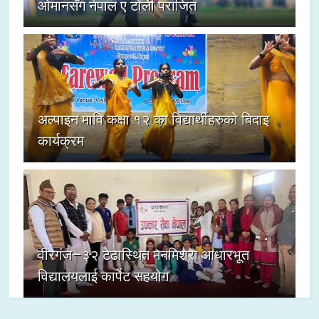
ओमानसँग नेपाल ए टोली पराजित
अल्पाइन मावि कक्षा १२ का विद्यार्थीहरुको बिदाइ
कार्यक्रम
वीरगंज–३२ टेढास्थित मनमिश्रा आधारभूत
विद्यालयलाई कार्पेट सहयोग