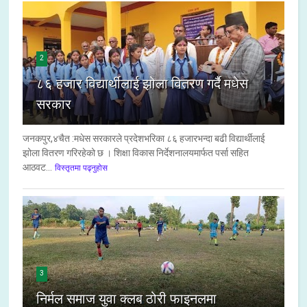
2
८६ हजार विद्यार्थीलाई झोला वितरण गर्दै मधेस
सरकार
जनकपुर,४चैत :मधेस सरकारले प्रदेशभरिका ८६ हजारभन्दा बढी विद्यार्थीलाई
झोला वितरण गरिरहेको छ । शिक्षा विकास निर्देशनालयमार्फत पर्सा सहित
आठवट...
विस्तृतमा पढ्नुहोस
3
निर्मल समाज युवा क्लब ठोरी फाइनलमा