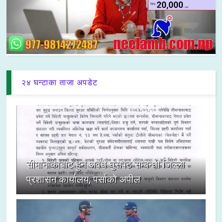
२४ घन्टाका ताजा अपडेट
सीमानाकाबाट हुने अवैध घुसपैठ सम्बन्धी जिल्ला
प्रशासन कार्यालय, पर्साको अपील