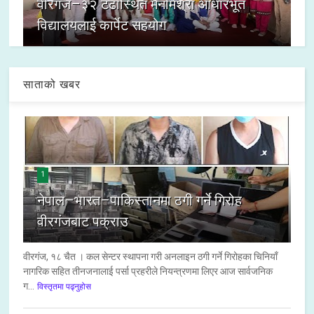
वीरगंज–३२ टेढास्थित मनमिश्रा आधारभूत
विद्यालयलाई कार्पेट सहयोग
साताको खबर
1
नेपाल–भारत–पाकिस्तानमा ठगी गर्ने गिरोह
वीरगंजबाट पक्राउ
वीरगंज, १८ चैत । कल सेन्टर स्थापना गरी अनलाइन ठगी गर्ने गिरोहका चिनियाँ
नागरिक सहित तीनजनालाई पर्सा प्रहरीले नियन्त्रणमा लिएर आज सार्वजनिक
ग...
विस्तृतमा पढ्नुहोस