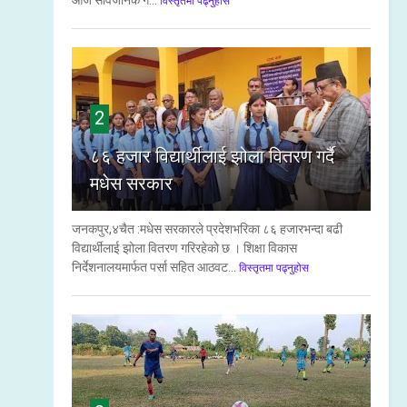
आज सार्वजनिक ग...
विस्तृतमा पढ्नुहोस
2
८६ हजार विद्यार्थीलाई झोला वितरण गर्दै
मधेस सरकार
जनकपुर,४चैत :मधेस सरकारले प्रदेशभरिका ८६ हजारभन्दा बढी
विद्यार्थीलाई झोला वितरण गरिरहेको छ । शिक्षा विकास
निर्देशनालयमार्फत पर्सा सहित आठवट...
विस्तृतमा पढ्नुहोस