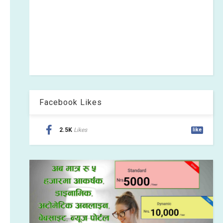
Facebook Likes
2.5K
Likes
like