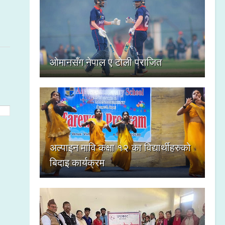
ओमानसँग नेपाल ए टोली पराजित
अल्पाइन मावि कक्षा १२ का विद्यार्थीहरुको
बिदाइ कार्यक्रम