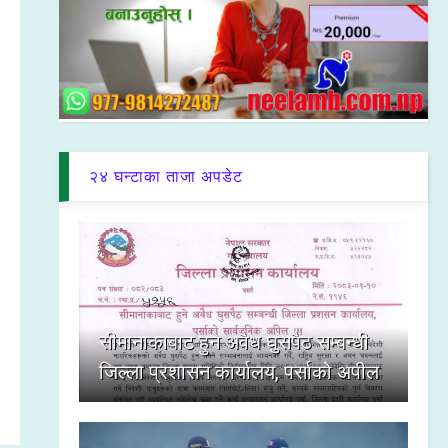
२४ घन्टाका ताजा अपडेट
सीमानाकाबाट हुने अवैध घुसपैठ सम्बन्धी
जिल्ला प्रशासन कार्यालय, पर्साको अपील