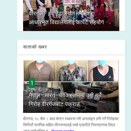
वीरगंज–३२ टेढास्थित मनमिश्रा
आधारभूत विद्यालयलाई कार्पेट सहयोग
साताको खबर
1
नेपाल–भारत–पाकिस्तानमा ठगी गर्ने
गिरोह वीरगंजबाट पक्राउ
वीरगंज, १८ चैत । कल सेन्टर स्थापना गरी अनलाइन ठगी गर्ने गिरोहका
चिनियाँ नागरिक सहित तीनजनालाई पर्सा प्रहरीले नियन्त्रणमा लिएर