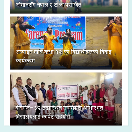
ओमानसँग नेपाल ए टोली पराजित
अल्पाइन मावि कक्षा १२ का विद्यार्थीहरुको बिदाइ
कार्यक्रम
वीरगंज–३२ टेढास्थित मनमिश्रा आधारभूत
विद्यालयलाई कार्पेट सहयोग