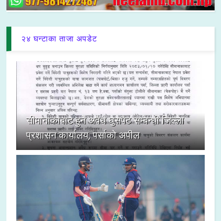
२४ घन्टाका ताजा अपडेट
सीमानाकाबाट हुने अवैध घुसपैठ सम्बन्धी जिल्ला
प्रशासन कार्यालय, पर्साको अपील