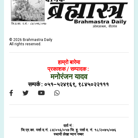
©
2026
Brahmastra Daily
All rights reserved.
हाम्रो बारेमा
प्रकाशक / सम्पादक :
मनोरंजन यादव
सम्पर्क : ०५१–५२४९६९, ९८४५०२२१११
दर्ता नं :
जि.प्र.का. पर्सा द.नं. ८४/०५६/०५७ जि. हु. पर्सा द. नं. १८/२०७५/०७६
स्थायी लेखा प्यान नम्बर