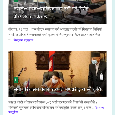
नेपाल–भारत–पाकिस्तानमा ठगी गर्ने गिरोह
वीरगंजबाट पक्राउ
वीरगंज, १८ चैत । कल सेन्टर स्थापना गरी अनलाइन ठगी गर्ने गिरोहका चिनियाँ
नागरिक सहित तीनजनालाई पर्सा प्रहरीले नियन्त्रणमा लिएर आज सार्वजनिक
ग...
विस्तृतमा पढ्नुहोस
3
सेना परिचालन गर्न राष्ट्रपति भण्डारीद्वारा स्वीकृति
फाइल फाेटाे मधेसखबरवीरगन्ज ,०९ असाेज:राष्ट्रपति विद्यादेवी भण्डारीले ४
मंसिरको चुनावका लागि सेना परिचालन गर्न स्वीकृति दिएकी छन् । राष्ट...
विस्तृतमा
पढ्नुहोस