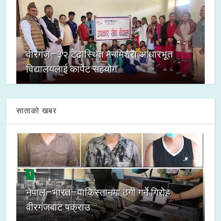
वीरगंज–३२ टेढास्थित मनमिश्रा आधारभूत
विद्यालयलाई कार्पेट सहयोग
साताको खबर
1
नेपाल–भारत–पाकिस्तानमा ठगी गर्ने गिरोह
वीरगंजबाट पक्राउ