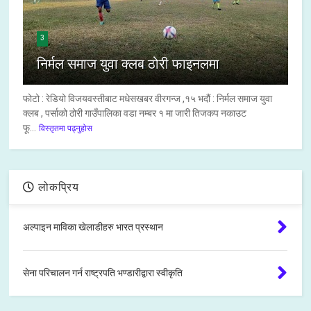
3
निर्मल समाज युवा क्लब ठोरी फाइनलमा
फोटो : रेडियो विजयवस्तीबाट मधेसखबर वीरगन्ज ,१५ भदौं : निर्मल समाज युवा
क्लब , पर्साको ठोरी गाउँपालिका वडा नम्बर १ मा जारी तिजकप नकाउट
फू...
विस्तृतमा पढ्नुहोस
लोकप्रिय
अल्पाइन माविका खेलाडीहरु भारत प्रस्थान
सेना परिचालन गर्न राष्ट्रपति भण्डारीद्वारा स्वीकृति