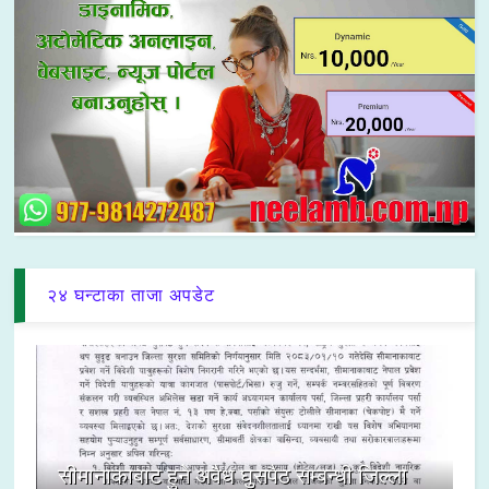
२४ घन्टाका ताजा अपडेट
सीमानाकाबाट हुने अवैध घुसपैठ सम्बन्धी जिल्ला