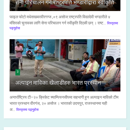
सेना परिचालन गर्न राष्ट्रपति भण्डारीद्वारा स्वीकृति
फाइल फाेटाे मधेसखबरवीरगन्ज ,०९ असाेज:राष्ट्रपति विद्यादेवी भण्डारीले ४
मंसिरको चुनावका लागि सेना परिचालन गर्न स्वीकृति दिएकी छन् । राष्ट...
विस्तृतमा
पढ्नुहोस
3
अल्पाइन माविका खेलाडीहरु भारत प्रस्थान
अन्तर्राष्ट्रिय टी–२० क्रिकेट च्याम्पियनसीपमा सहभागी हुन अल्पाइन माविको टीम
भारत प्रस्थान वीरगंज, २० असोज । भारतको उदयपुर, राजस्थानमा यही
अ...
विस्तृतमा पढ्नुहोस