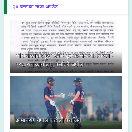
२४ घन्टाका ताजा अपडेट
सीमानाकाबाट हुने अवैध घुसपैठ सम्बन्धी जिल्ला
प्रशासन कार्यालय, पर्साको अपील
ओमानसँग नेपाल ए टोली पराजित