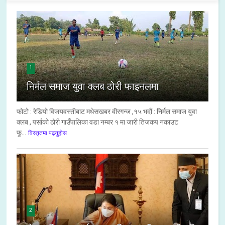
1
निर्मल समाज युवा क्लब ठोरी फाइनलमा
फोटो : रेडियो विजयवस्तीबाट मधेसखबर वीरगन्ज ,१५ भदौं : निर्मल समाज युवा
क्लब , पर्साको ठोरी गाउँपालिका वडा नम्बर १ मा जारी तिजकप नकाउट
फू...
विस्तृतमा पढ्नुहोस
2