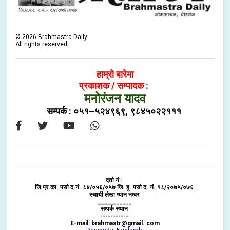
©
2026
Brahmastra Daily
All rights reserved.
हाम्रो बारेमा
प्रकाशक / सम्पादक :
मनोरंजन यादव
सम्पर्क : ०५१–५२४९६९, ९८४५०२२१११
दर्ता नं :
जि.प्र.का. पर्सा द.नं. ८४/०५६/०५७ जि. हु. पर्सा द. नं. १८/२०७५/०७६
स्थायी लेखा प्यान नम्बर
___________
सम्पर्क स्थान
-----------
E-mail: brahmastr@gmail. com