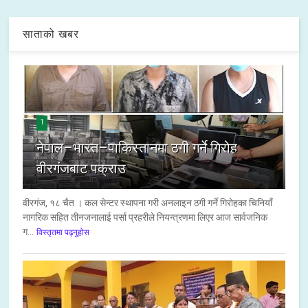
साताको खबर
1
नेपाल–भारत–पाकिस्तानमा ठगी गर्ने गिरोह
वीरगंजबाट पक्राउ
वीरगंज, १८ चैत । कल सेन्टर स्थापना गरी अनलाइन ठगी गर्ने गिरोहका चिनियाँ
नागरिक सहित तीनजनालाई पर्सा प्रहरीले नियन्त्रणमा लिएर आज सार्वजनिक
ग...
विस्तृतमा पढ्नुहोस