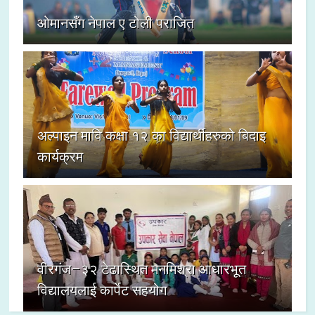
ओमानसँग नेपाल ए टोली पराजित
अल्पाइन मावि कक्षा १२ का विद्यार्थीहरुको बिदाइ
कार्यक्रम
वीरगंज–३२ टेढास्थित मनमिश्रा आधारभूत
विद्यालयलाई कार्पेट सहयोग