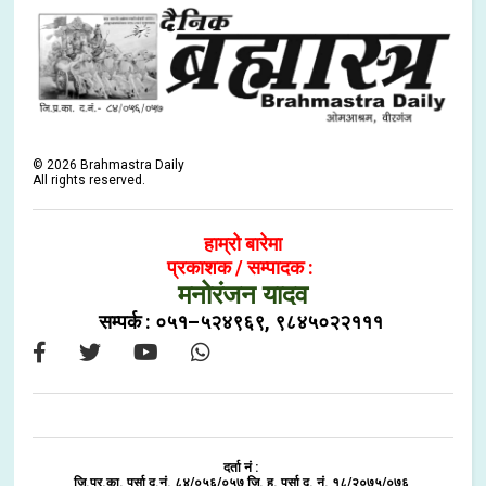
©
2026
Brahmastra Daily
All rights reserved.
हाम्रो बारेमा
प्रकाशक / सम्पादक :
मनोरंजन यादव
सम्पर्क : ०५१–५२४९६९, ९८४५०२२१११
दर्ता नं :
जि.प्र.का. पर्सा द.नं. ८४/०५६/०५७ जि. हु. पर्सा द. नं. १८/२०७५/०७६