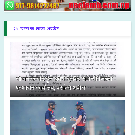
२४ घन्टाका ताजा अपडेट
सीमानाकाबाट हुने अवैध घुसपैठ सम्बन्धी जिल्ला
प्रशासन कार्यालय, पर्साको अपील