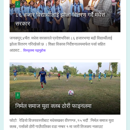
2
८६ हजार विद्यार्थीलाई झोला वितरण गर्दै मधेस
सरकार
जनकपुर,४चैत :मधेस सरकारले प्रदेशभरिका ८६ हजारभन्दा बढी विद्यार्थीलाई
झोला वितरण गरिरहेको छ । शिक्षा विकास निर्देशनालयमार्फत पर्सा सहित
आठवट...
विस्तृतमा पढ्नुहोस
3
निर्मल समाज युवा क्लब ठोरी फाइनलमा
फोटो : रेडियो विजयवस्तीबाट मधेसखबर वीरगन्ज ,१५ भदौं : निर्मल समाज युवा
क्लब , पर्साको ठोरी गाउँपालिका वडा नम्बर १ मा जारी तिजकप नकाउट