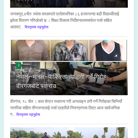
जनकपुर,४चैत :मधेस सरकारले प्रदेशभरिका ८६ हजारभन्दा बढी विद्यार्थीलाई
झोला वितरण गरिरहेको छ । शिक्षा विकास निर्देशनालयमार्फत पर्सा सहित
आठवट...
विस्तृतमा पढ्नुहोस
2
नेपाल–भारत–पाकिस्तानमा ठगी गर्ने गिरोह
वीरगंजबाट पक्राउ
वीरगंज, १८ चैत । कल सेन्टर स्थापना गरी अनलाइन ठगी गर्ने गिरोहका चिनियाँ
नागरिक सहित तीनजनालाई पर्सा प्रहरीले नियन्त्रणमा लिएर आज सार्वजनिक
ग...
विस्तृतमा पढ्नुहोस