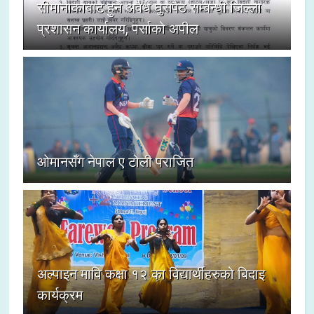
सीमानाकाबाट हुने अवैध घुसपैठ सम्बन्धी जिल्ला
प्रशासन कार्यालय, पर्साको अपील
ओमानसँग नेपाल ए टोली पराजित
अल्पाइन मावि कक्षा १२ का विद्यार्थीहरुको बिदाइ
कार्यक्रम