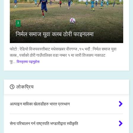
3
निर्मल समाज युवा क्लब ठोरी फाइनलमा
फोटो : रेडियो विजयवस्तीबाट मधेसखबर वीरगन्ज ,१५ भदौं : निर्मल समाज युवा
क्लब , पर्साको ठोरी गाउँपालिका वडा नम्बर १ मा जारी तिजकप नकाउट
फू...
विस्तृतमा पढ्नुहोस
लोकप्रिय
अल्पाइन माविका खेलाडीहरु भारत प्रस्थान
सेना परिचालन गर्न राष्ट्रपति भण्डारीद्वारा स्वीकृति