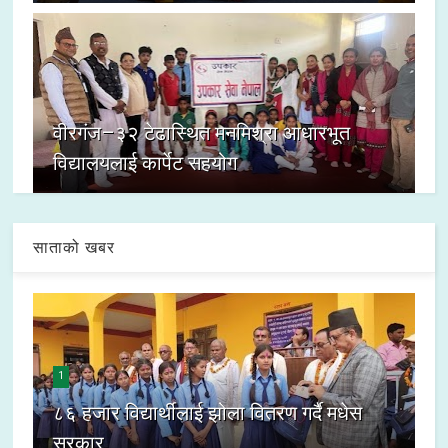
वीरगंज–३२ टेढास्थित मनमिश्रा आधारभूत
विद्यालयलाई कार्पेट सहयोग
साताको खबर
1
८६ हजार विद्यार्थीलाई झोला वितरण गर्दै मधेस
सरकार