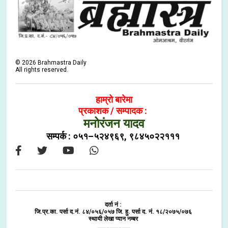
©
2026
Brahmastra Daily
All rights reserved.
हाम्रो बारेमा
प्रकाशक / सम्पादक :
मनोरंजन यादव
सम्पर्क : ०५१–५२४९६९, ९८४५०२२१११
दर्ता नं :
जि.प्र.का. पर्सा द.नं. ८४/०५६/०५७ जि. हु. पर्सा द. नं. १८/२०७५/०७६
स्थायी लेखा प्यान नम्बर
___________