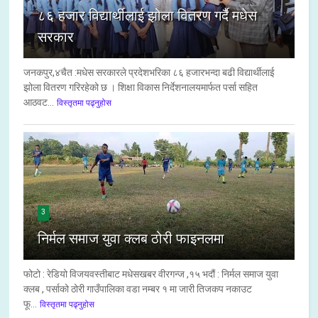
८६ हजार विद्यार्थीलाई झोला वितरण गर्दै मधेस
सरकार
जनकपुर,४चैत :मधेस सरकारले प्रदेशभरिका ८६ हजारभन्दा बढी विद्यार्थीलाई
झोला वितरण गरिरहेको छ । शिक्षा विकास निर्देशनालयमार्फत पर्सा सहित
आठवट...
विस्तृतमा पढ्नुहोस
3
निर्मल समाज युवा क्लब ठोरी फाइनलमा
फोटो : रेडियो विजयवस्तीबाट मधेसखबर वीरगन्ज ,१५ भदौं : निर्मल समाज युवा
क्लब , पर्साको ठोरी गाउँपालिका वडा नम्बर १ मा जारी तिजकप नकाउट
फू...
विस्तृतमा पढ्नुहोस