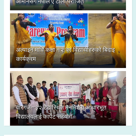
ओमानसँग नेपाल ए टोली पराजित
अल्पाइन मावि कक्षा १२ का विद्यार्थीहरुको बिदाइ
कार्यक्रम
वीरगंज–३२ टेढास्थित मनमिश्रा आधारभूत
विद्यालयलाई कार्पेट सहयोग