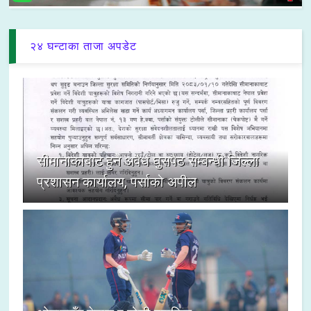
२४ घन्टाका ताजा अपडेट
सीमानाकाबाट हुने अवैध घुसपैठ सम्बन्धी जिल्ला
प्रशासन कार्यालय, पर्साको अपील