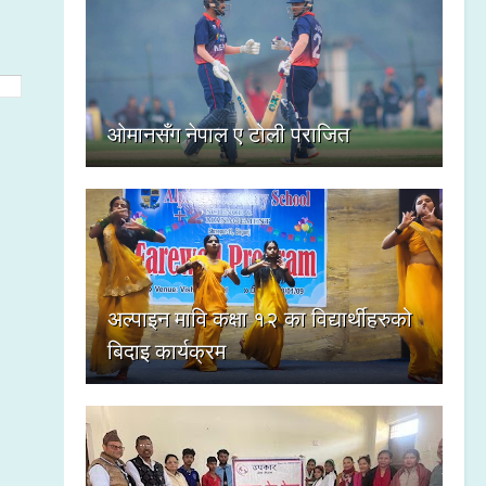
ओमानसँग नेपाल ए टोली पराजित
अल्पाइन मावि कक्षा १२ का विद्यार्थीहरुको
बिदाइ कार्यक्रम