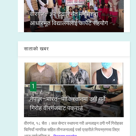
वीरगंज–३२ टेढास्थित मनमिश्रा
आधारभूत विद्यालयलाई कार्पेट सहयोग
साताको खबर
1
नेपाल–भारत–पाकिस्तानमा ठगी गर्ने
गिरोह वीरगंजबाट पक्राउ
वीरगंज, १८ चैत । कल सेन्टर स्थापना गरी अनलाइन ठगी गर्ने गिरोहका
चिनियाँ नागरिक सहित तीनजनालाई पर्सा प्रहरीले नियन्त्रणमा लिएर