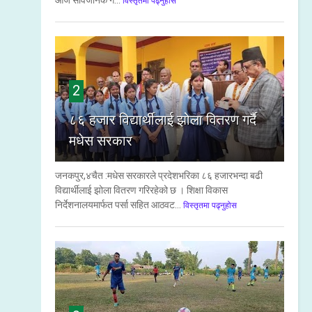
आज सार्वजनिक ग...
विस्तृतमा पढ्नुहोस
2
८६ हजार विद्यार्थीलाई झोला वितरण गर्दै
मधेस सरकार
जनकपुर,४चैत :मधेस सरकारले प्रदेशभरिका ८६ हजारभन्दा बढी
विद्यार्थीलाई झोला वितरण गरिरहेको छ । शिक्षा विकास
निर्देशनालयमार्फत पर्सा सहित आठवट...
विस्तृतमा पढ्नुहोस