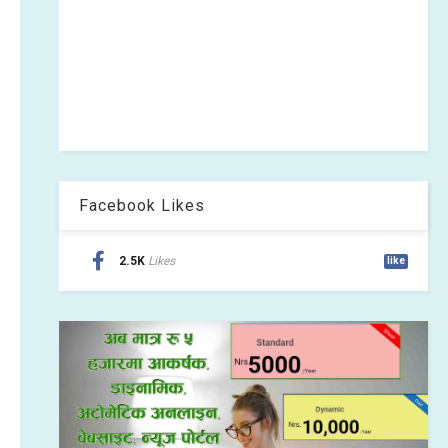
Facebook Likes
2.5K
Likes
like