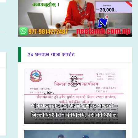
२४ घन्टाका ताजा अपडेट
सीमानाकाबाट हुने अवैध घुसपैठ सम्बन्धी
जिल्ला प्रशासन कार्यालय, पर्साको अपील