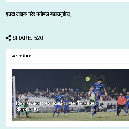
एउटा लाइक गरेर मनोबल बढाउनुहोस्
SHARE: 520
उस्ता उस्तै खबर
सिमरा गाेल्डकप : भरतपुरलाई स्तब्ध पार्दै मकवानपुर ११
सेमिफाइनलमा