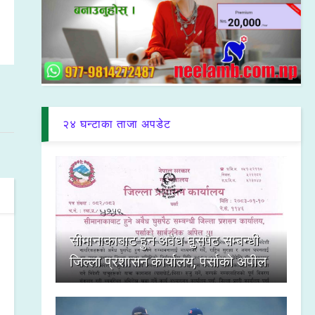
२४ घन्टाका ताजा अपडेट
सीमानाकाबाट हुने अवैध घुसपैठ सम्बन्धी
जिल्ला प्रशासन कार्यालय, पर्साको अपील