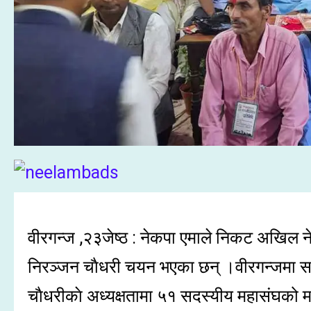
वीरगन्ज ,२३जेष्ठ : नेकपा एमाले निकट अखिल न
निरञ्जन चाैधरी चयन भएका छन् ।वीरगन्जमा सम
चाैधरीकाे अध्यक्षतामा ५१ सदस्यीय महासंघको मध