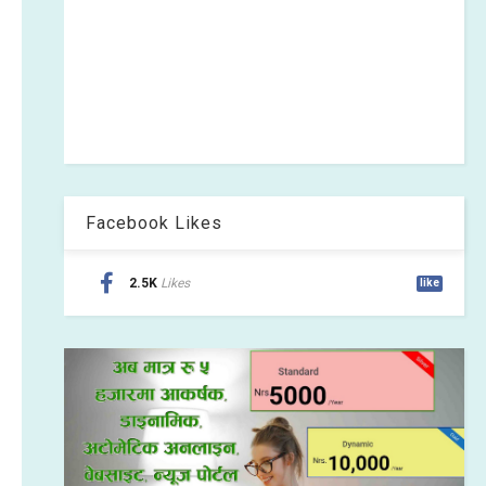
Facebook Likes
2.5K
Likes
like