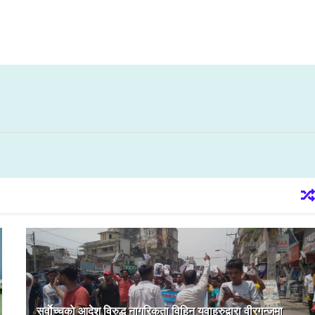
सर्वाेच्चकाे आदेश विरुद्ध नागरिकता विहिन युवाहरुद्वारा वीरगन्जमा