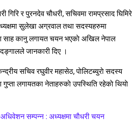
ी गिरि र पुरनदेव चाैधरी, सचिवमा रामप्रसाद घिमिरे
ाध्यक्षमा सुलेखा अग्रवाल तथा सदस्यहरुमा
ाश साह कानु लगायत चयन भएकाे अखिल नेपाल
ाद दङ्गालले जानकारी दिए ।
द्रीय सचिव रघुवीर महासेठ, पाेलिटब्युराे सदस्य
श गुप्ता लगायतका नेताहरुकाे उपस्थिति रहेकाे थियाे
धिवेशन सम्पन्न : अध्यक्षमा चाैधरी चयन