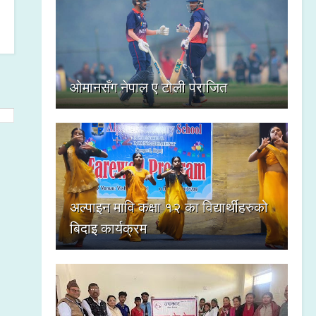
ओमानसँग नेपाल ए टोली पराजित
अल्पाइन मावि कक्षा १२ का विद्यार्थीहरुको
बिदाइ कार्यक्रम