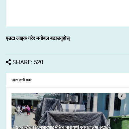
एउटा लाइक गरेर मनोबल बढाउनुहोस्
SHARE: 520
उस्ता उस्तै खबर
३० कराेडकाे एमआरआई मेसिन नारायणी अस्पतालमा अढाई