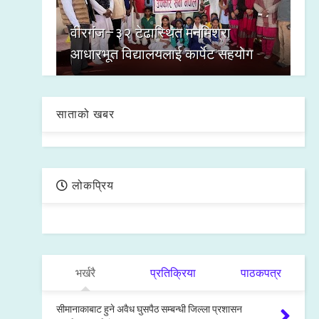
वीरगंज–३२ टेढास्थित मनमिश्रा
आधारभूत विद्यालयलाई कार्पेट सहयोग
साताको खबर
लोकप्रिय
भर्खरै
प्रतिक्रिया
पाठकपत्र
सीमानाकाबाट हुने अवैध घुसपैठ सम्बन्धी जिल्ला प्रशासन