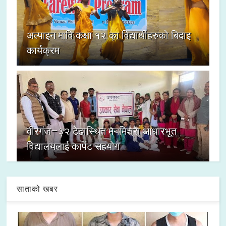
अल्पाइन मावि कक्षा १२ का विद्यार्थीहरुको बिदाइ
कार्यक्रम
वीरगंज–३२ टेढास्थित मनमिश्रा आधारभूत
विद्यालयलाई कार्पेट सहयोग
साताको खबर