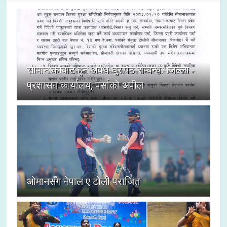
सीमानाकाबाट हुने अवैध घुसपैठ सम्बन्धी जिल्ला
प्रशासन कार्यालय, पर्साको अपील
ओमानसँग नेपाल ए टोली पराजित