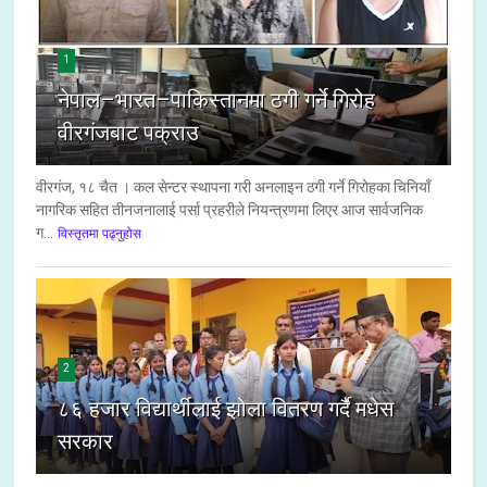
1
नेपाल–भारत–पाकिस्तानमा ठगी गर्ने गिरोह
वीरगंजबाट पक्राउ
वीरगंज, १८ चैत । कल सेन्टर स्थापना गरी अनलाइन ठगी गर्ने गिरोहका चिनियाँ
नागरिक सहित तीनजनालाई पर्सा प्रहरीले नियन्त्रणमा लिएर आज सार्वजनिक
ग...
विस्तृतमा पढ्नुहोस
2
८६ हजार विद्यार्थीलाई झोला वितरण गर्दै मधेस
सरकार