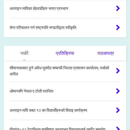
अल्पाइन माविका खेलाडीहरु भारत प्रस्थान
सेना परिचालन गर्न राष्ट्रपति भण्डारीद्वारा स्वीकृति
भर्खरै
प्रतिक्रिया
पाठकपत्र
सीमानाकाबाट हुने अवैध घुसपैठ सम्बन्धी जिल्ला प्रशासन कार्यालय, पर्साको
अपील
ओमानसँग नेपाल ए टोली पराजित
अल्पाइन मावि कक्षा १२ का विद्यार्थीहरुको बिदाइ कार्यक्रम
वीरगंज–३२ टेढास्थित मनमिश्रा आधारभूत विद्यालयलाई कार्पेट सहयोग