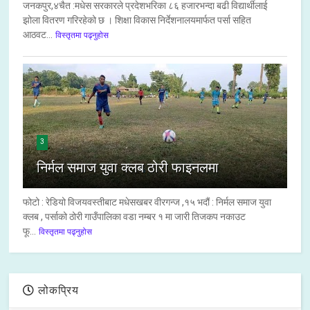
जनकपुर,४चैत :मधेस सरकारले प्रदेशभरिका ८६ हजारभन्दा बढी विद्यार्थीलाई
झोला वितरण गरिरहेको छ । शिक्षा विकास निर्देशनालयमार्फत पर्सा सहित
आठवट...
विस्तृतमा पढ्नुहोस
3
निर्मल समाज युवा क्लब ठोरी फाइनलमा
फोटो : रेडियो विजयवस्तीबाट मधेसखबर वीरगन्ज ,१५ भदौं : निर्मल समाज युवा
क्लब , पर्साको ठोरी गाउँपालिका वडा नम्बर १ मा जारी तिजकप नकाउट
फू...
विस्तृतमा पढ्नुहोस
लोकप्रिय