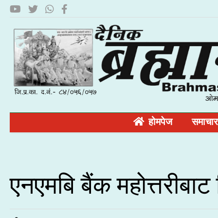
होमपेज
समाचार
एनएमबि बैंक महोत्तरीबा