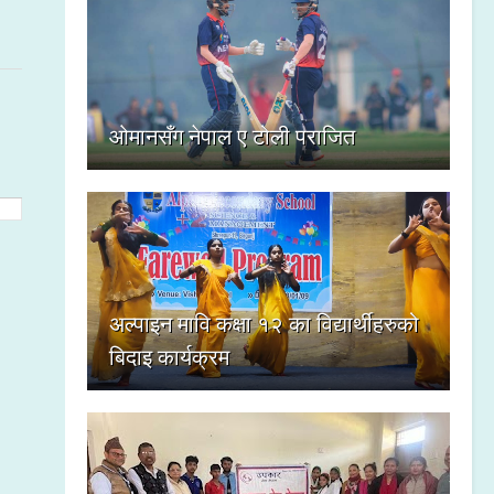
ओमानसँग नेपाल ए टोली पराजित
अल्पाइन मावि कक्षा १२ का विद्यार्थीहरुको
बिदाइ कार्यक्रम