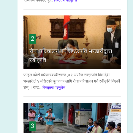
तिजकप नकाउट फू...
विस्तृतमा पढ्नुहोस
2
सेना परिचालन गर्न राष्ट्रपति भण्डारीद्वारा
स्वीकृति
फाइल फाेटाे मधेसखबरवीरगन्ज ,०९ असाेज:राष्ट्रपति विद्यादेवी
भण्डारीले ४ मंसिरको चुनावका लागि सेना परिचालन गर्न स्वीकृति दिएकी
छन् । राष्ट...
विस्तृतमा पढ्नुहोस
3