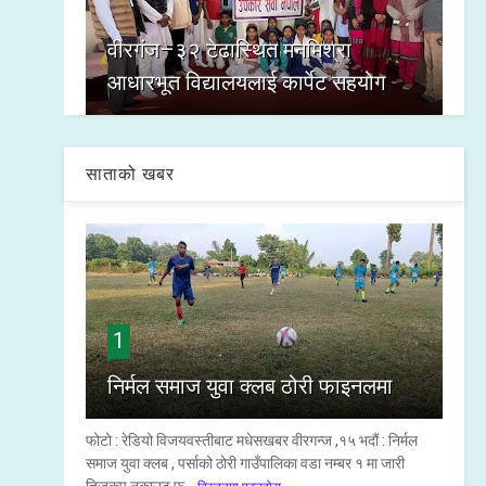
वीरगंज–३२ टेढास्थित मनमिश्रा
आधारभूत विद्यालयलाई कार्पेट सहयोग
साताको खबर
1
निर्मल समाज युवा क्लब ठोरी फाइनलमा
फोटो : रेडियो विजयवस्तीबाट मधेसखबर वीरगन्ज ,१५ भदौं : निर्मल
समाज युवा क्लब , पर्साको ठोरी गाउँपालिका वडा नम्बर १ मा जारी