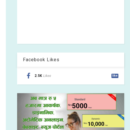
Facebook Likes
2.5K
Likes
like