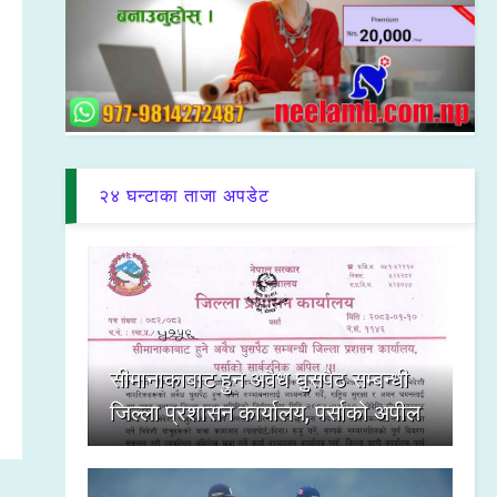
२४ घन्टाका ताजा अपडेट
सीमानाकाबाट हुने अवैध घुसपैठ सम्बन्धी
जिल्ला प्रशासन कार्यालय, पर्साको अपील