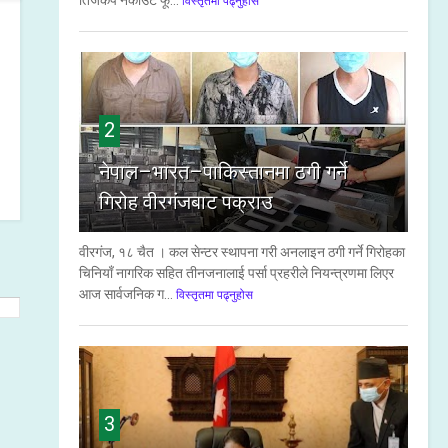
तिजकप नकाउट फू...
विस्तृतमा पढ्नुहोस
2
नेपाल–भारत–पाकिस्तानमा ठगी गर्ने
गिरोह वीरगंजबाट पक्राउ
वीरगंज, १८ चैत । कल सेन्टर स्थापना गरी अनलाइन ठगी गर्ने गिरोहका
चिनियाँ नागरिक सहित तीनजनालाई पर्सा प्रहरीले नियन्त्रणमा लिएर
आज सार्वजनिक ग...
विस्तृतमा पढ्नुहोस
3