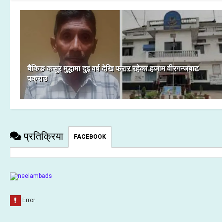
बैंकिङ कसुर मुद्धामा दुइ वर्ष देखि फरार रहेका हजाम वीरगन्जबाट
पक्राउ
प्रतिक्रिया
FACEBOOK