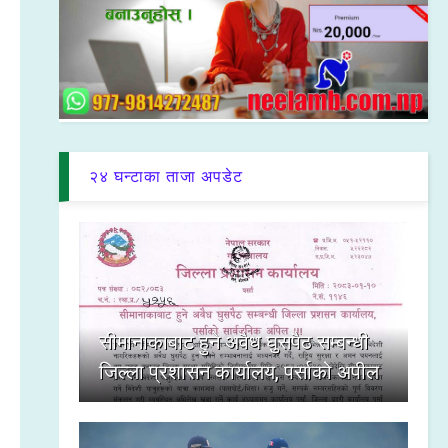
२४ घन्टाका ताजा अपडेट
सीमानाकाबाट हुने अवैध घुसपैठ सम्बन्धी
जिल्ला प्रशासन कार्यालय, पर्साको अपील