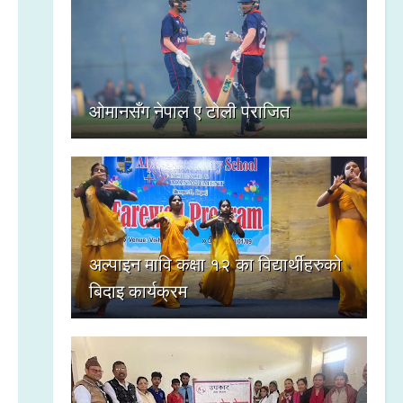
ओमानसँग नेपाल ए टोली पराजित
अल्पाइन मावि कक्षा १२ का विद्यार्थीहरुको
बिदाइ कार्यक्रम