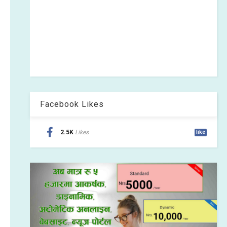
Facebook Likes
2.5K
Likes
like