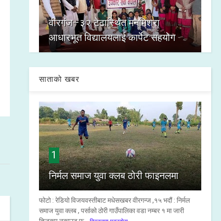
वीरगंज–३२ टेढास्थित मनमिश्रा
आधारभूत विद्यालयलाई कार्पेट सहयोग
साताको खबर
1
निर्मल समाज युवा क्लब ठोरी फाइनलमा
फोटो : रेडियो विजयवस्तीबाट मधेसखबर वीरगन्ज ,१५ भदौं : निर्मल
समाज युवा क्लब , पर्साको ठोरी गाउँपालिका वडा नम्बर १ मा जारी