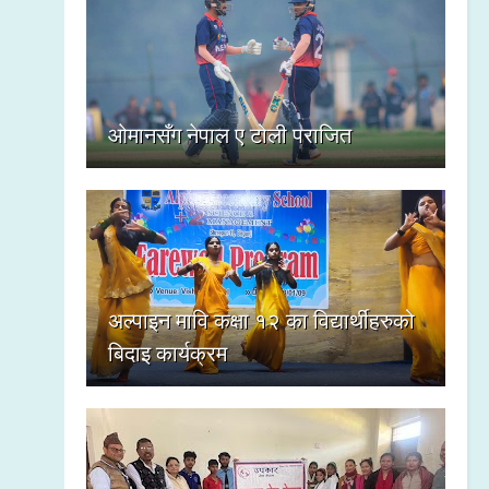
ओमानसँग नेपाल ए टोली पराजित
अल्पाइन मावि कक्षा १२ का विद्यार्थीहरुको
बिदाइ कार्यक्रम