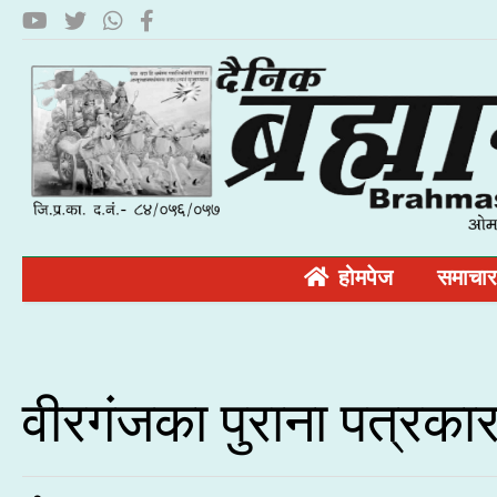
होमपेज
समाचार
वीरगंजका पुराना पत्रका