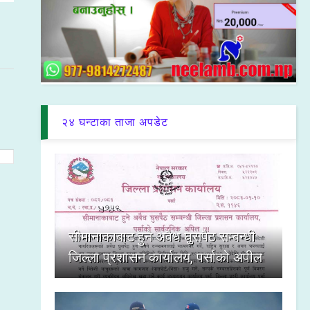
२४ घन्टाका ताजा अपडेट
सीमानाकाबाट हुने अवैध घुसपैठ सम्बन्धी
जिल्ला प्रशासन कार्यालय, पर्साको अपील