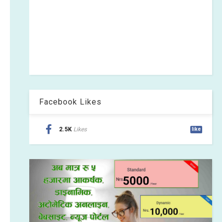
Facebook Likes
2.5K
Likes
like