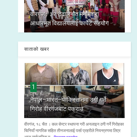
वीरगंज–३२ टेढास्थित मनमिश्रा
आधारभूत विद्यालयलाई कार्पेट सहयोग
साताको खबर
1
नेपाल–भारत–पाकिस्तानमा ठगी गर्ने
गिरोह वीरगंजबाट पक्राउ
वीरगंज, १८ चैत । कल सेन्टर स्थापना गरी अनलाइन ठगी गर्ने गिरोहका
चिनियाँ नागरिक सहित तीनजनालाई पर्सा प्रहरीले नियन्त्रणमा लिएर