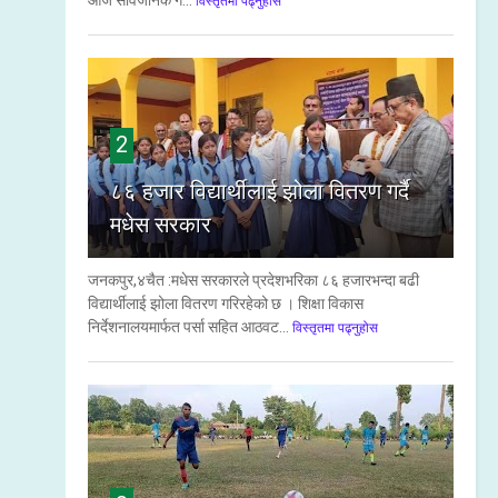
आज सार्वजनिक ग...
विस्तृतमा पढ्नुहोस
2
८६ हजार विद्यार्थीलाई झोला वितरण गर्दै
मधेस सरकार
जनकपुर,४चैत :मधेस सरकारले प्रदेशभरिका ८६ हजारभन्दा बढी
विद्यार्थीलाई झोला वितरण गरिरहेको छ । शिक्षा विकास
निर्देशनालयमार्फत पर्सा सहित आठवट...
विस्तृतमा पढ्नुहोस