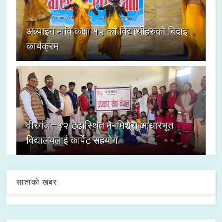
अल्पाइन मावि कक्षा १२ का विद्यार्थीहरुको बिदाइ
कार्यक्रम
वीरगंज–३२ टेढास्थित मनमिश्रा आधारभूत
विद्यालयलाई कार्पेट सहयोग
साताको खबर