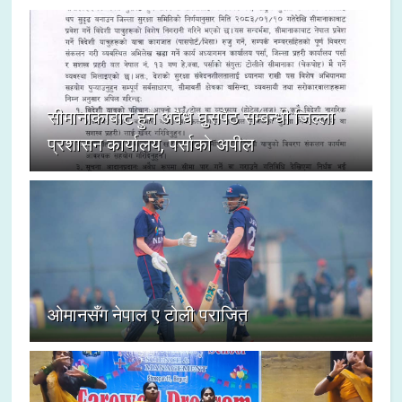
सीमानाकाबाट हुने अवैध घुसपैठ सम्बन्धी जिल्ला
प्रशासन कार्यालय, पर्साको अपील
ओमानसँग नेपाल ए टोली पराजित