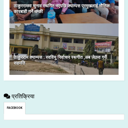
ठाकुरराममा चुनाव स्थगित भएपछि क्याम्पस प्रमुखलाई भाैतिक
कारबाही गर्ने धम्की
ठाकुरराम क्याम्पस : स्ववियु निर्वाचन स्थगीत ,अब जेठमा गर्ने
सहमति
प्रतिक्रिया
FACEBOOK