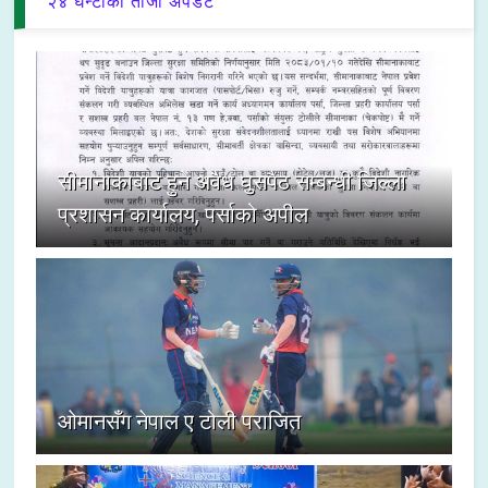
२४ घन्टाका ताजा अपडेट
सीमानाकाबाट हुने अवैध घुसपैठ सम्बन्धी जिल्ला
प्रशासन कार्यालय, पर्साको अपील
ओमानसँग नेपाल ए टोली पराजित