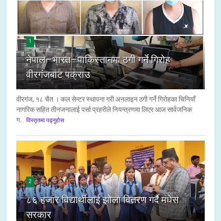
1
नेपाल–भारत–पाकिस्तानमा ठगी गर्ने गिरोह
वीरगंजबाट पक्राउ
वीरगंज, १८ चैत । कल सेन्टर स्थापना गरी अनलाइन ठगी गर्ने गिरोहका चिनियाँ
नागरिक सहित तीनजनालाई पर्सा प्रहरीले नियन्त्रणमा लिएर आज सार्वजनिक
ग...
विस्तृतमा पढ्नुहोस
2
८६ हजार विद्यार्थीलाई झोला वितरण गर्दै मधेस
सरकार