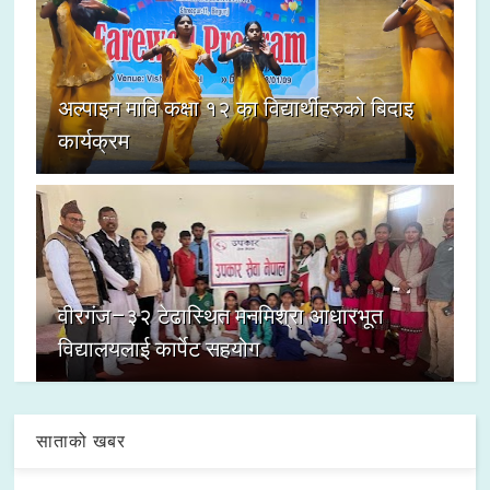
अल्पाइन मावि कक्षा १२ का विद्यार्थीहरुको बिदाइ
कार्यक्रम
वीरगंज–३२ टेढास्थित मनमिश्रा आधारभूत
विद्यालयलाई कार्पेट सहयोग
साताको खबर