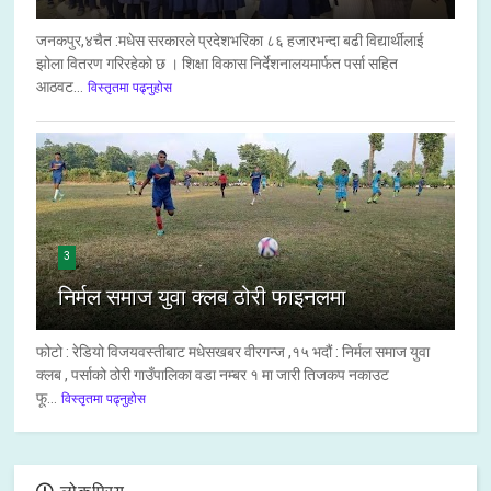
जनकपुर,४चैत :मधेस सरकारले प्रदेशभरिका ८६ हजारभन्दा बढी विद्यार्थीलाई
झोला वितरण गरिरहेको छ । शिक्षा विकास निर्देशनालयमार्फत पर्सा सहित
आठवट...
विस्तृतमा पढ्नुहोस
3
निर्मल समाज युवा क्लब ठोरी फाइनलमा
फोटो : रेडियो विजयवस्तीबाट मधेसखबर वीरगन्ज ,१५ भदौं : निर्मल समाज युवा
क्लब , पर्साको ठोरी गाउँपालिका वडा नम्बर १ मा जारी तिजकप नकाउट
फू...
विस्तृतमा पढ्नुहोस