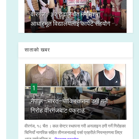
वीरगंज–३२ टेढास्थित मनमिश्रा
आधारभूत विद्यालयलाई कार्पेट सहयोग
साताको खबर
1
नेपाल–भारत–पाकिस्तानमा ठगी गर्ने
गिरोह वीरगंजबाट पक्राउ
वीरगंज, १८ चैत । कल सेन्टर स्थापना गरी अनलाइन ठगी गर्ने गिरोहका
चिनियाँ नागरिक सहित तीनजनालाई पर्सा प्रहरीले नियन्त्रणमा लिएर