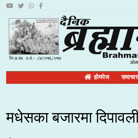
होमपेज
समाचार
मधेसका बजारमा दिपावल