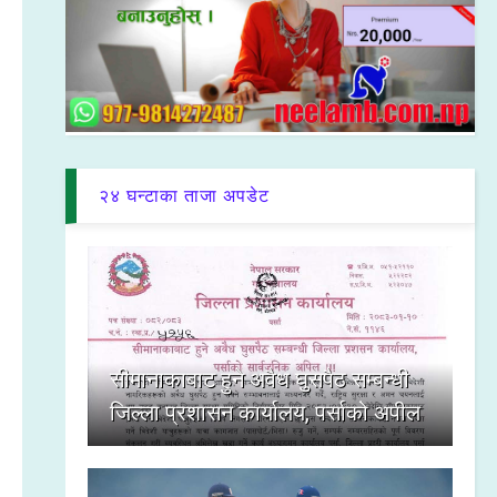
२४ घन्टाका ताजा अपडेट
सीमानाकाबाट हुने अवैध घुसपैठ सम्बन्धी
जिल्ला प्रशासन कार्यालय, पर्साको अपील