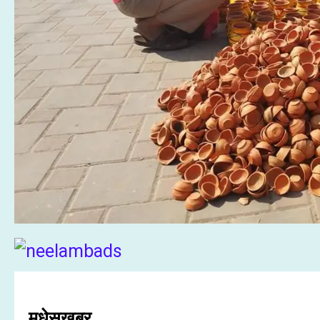
मधेसखबर