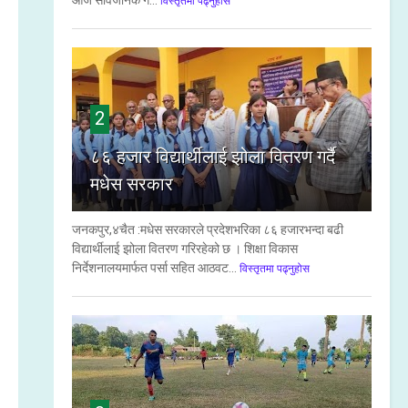
आज सार्वजनिक ग...
विस्तृतमा पढ्नुहोस
2
८६ हजार विद्यार्थीलाई झोला वितरण गर्दै
मधेस सरकार
जनकपुर,४चैत :मधेस सरकारले प्रदेशभरिका ८६ हजारभन्दा बढी
विद्यार्थीलाई झोला वितरण गरिरहेको छ । शिक्षा विकास
निर्देशनालयमार्फत पर्सा सहित आठवट...
विस्तृतमा पढ्नुहोस