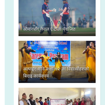
ओमानसँग नेपाल ए टोली पराजित
अल्पाइन मावि कक्षा १२ का विद्यार्थीहरुको
बिदाइ कार्यक्रम