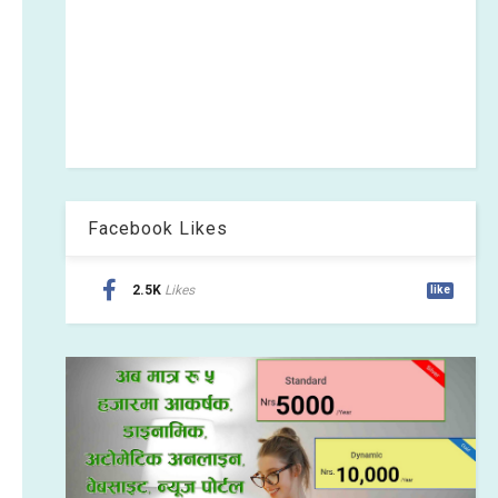
Facebook Likes
2.5K
Likes
like