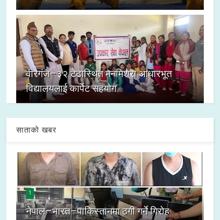
वीरगंज–३२ टेढास्थित मनमिश्रा आधारभूत
विद्यालयलाई कार्पेट सहयोग
साताको खबर
1
नेपाल–भारत–पाकिस्तानमा ठगी गर्ने गिरोह