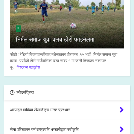
3
निर्मल समाज युवा क्लब ठोरी फाइनलमा
फोटो : रेडियो विजयवस्तीबाट मधेसखबर वीरगन्ज ,१५ भदौं : निर्मल समाज युवा
क्लब , पर्साको ठोरी गाउँपालिका वडा नम्बर १ मा जारी तिजकप नकाउट
फू...
विस्तृतमा पढ्नुहोस
लोकप्रिय
अल्पाइन माविका खेलाडीहरु भारत प्रस्थान
सेना परिचालन गर्न राष्ट्रपति भण्डारीद्वारा स्वीकृति