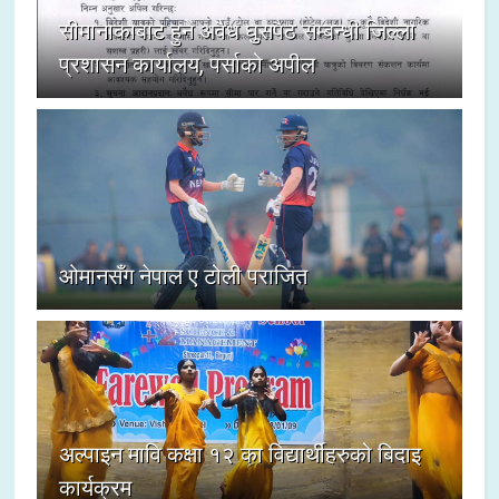
सीमानाकाबाट हुने अवैध घुसपैठ सम्बन्धी जिल्ला
प्रशासन कार्यालय, पर्साको अपील
ओमानसँग नेपाल ए टोली पराजित
अल्पाइन मावि कक्षा १२ का विद्यार्थीहरुको बिदाइ
कार्यक्रम