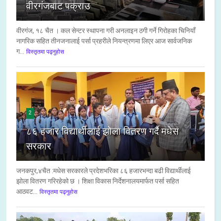
वीरगंजबाट पक्राउ
वीरगंज, १८ चैत । कल सेन्टर स्थापना गरी अनलाइन ठगी गर्ने गिरोहका चिनियाँ
नागरिक सहित तीनजनालाई पर्सा प्रहरीले नियन्त्रणमा लिएर आज सार्वजनिक
ग...
विस्तृतमा पढ्नुहोस
2
८६ हजार विद्यार्थीलाई झोला वितरण गर्दै मधेस
सरकार
जनकपुर,४चैत :मधेस सरकारले प्रदेशभरिका ८६ हजारभन्दा बढी विद्यार्थीलाई
झोला वितरण गरिरहेको छ । शिक्षा विकास निर्देशनालयमार्फत पर्सा सहित
आठवट...
विस्तृतमा पढ्नुहोस