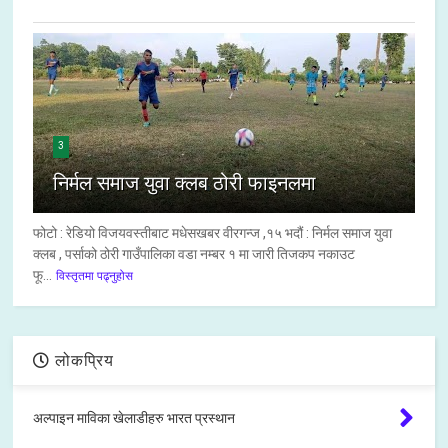
3
निर्मल समाज युवा क्लब ठोरी फाइनलमा
फोटो : रेडियो विजयवस्तीबाट मधेसखबर वीरगन्ज ,१५ भदौं : निर्मल समाज युवा
क्लब , पर्साको ठोरी गाउँपालिका वडा नम्बर १ मा जारी तिजकप नकाउट
फू...
विस्तृतमा पढ्नुहोस
लोकप्रिय
अल्पाइन माविका खेलाडीहरु भारत प्रस्थान