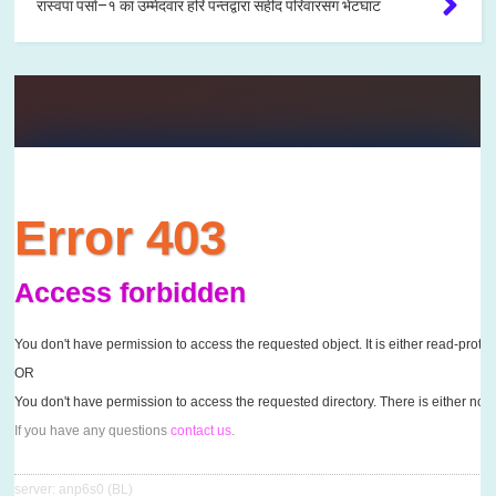
रास्वपा पर्सा–१ का उम्मेदवार हरि पन्तद्वारा सहीद परिवारसंग भेटघाट