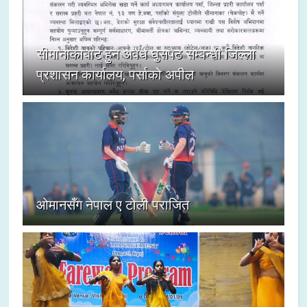
सीमानाकाबाट हुने अवैध घुसपैठ सम्बन्धी जिल्ला
प्रशासन कार्यालय, पर्साको अपील
ओमानसँग नेपाल ए टोली पराजित