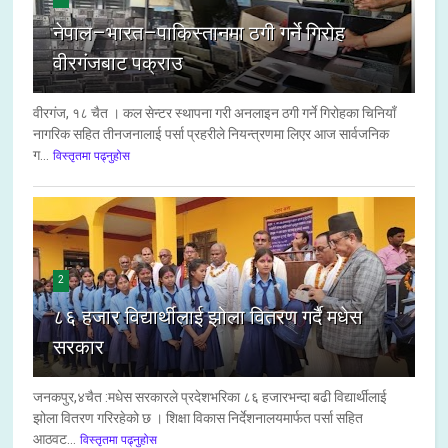
नेपाल–भारत–पाकिस्तानमा ठगी गर्ने गिरोह
वीरगंजबाट पक्राउ
वीरगंज, १८ चैत । कल सेन्टर स्थापना गरी अनलाइन ठगी गर्ने गिरोहका चिनियाँ
नागरिक सहित तीनजनालाई पर्सा प्रहरीले नियन्त्रणमा लिएर आज सार्वजनिक
ग...
विस्तृतमा पढ्नुहोस
2
८६ हजार विद्यार्थीलाई झोला वितरण गर्दै मधेस
सरकार
जनकपुर,४चैत :मधेस सरकारले प्रदेशभरिका ८६ हजारभन्दा बढी विद्यार्थीलाई
झोला वितरण गरिरहेको छ । शिक्षा विकास निर्देशनालयमार्फत पर्सा सहित
आठवट...
विस्तृतमा पढ्नुहोस