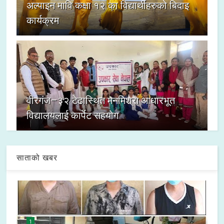
अल्पाइन मावि कक्षा १२ का विद्यार्थीहरुको बिदाइ
कार्यक्रम
वीरगंज–३२ टेढास्थित मनमिश्रा आधारभूत
विद्यालयलाई कार्पेट सहयोग
साताको खबर
1