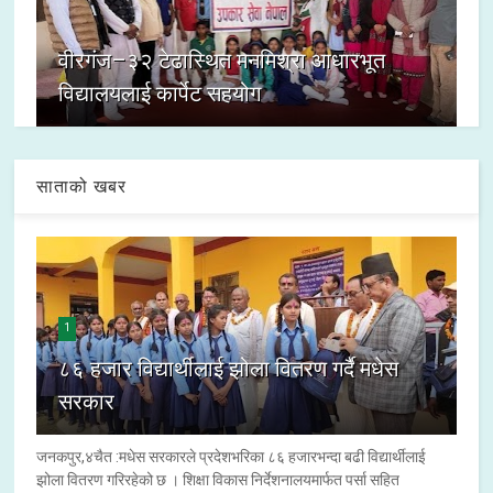
वीरगंज–३२ टेढास्थित मनमिश्रा आधारभूत
विद्यालयलाई कार्पेट सहयोग
साताको खबर
1
८६ हजार विद्यार्थीलाई झोला वितरण गर्दै मधेस
सरकार
जनकपुर,४चैत :मधेस सरकारले प्रदेशभरिका ८६ हजारभन्दा बढी विद्यार्थीलाई
झोला वितरण गरिरहेको छ । शिक्षा विकास निर्देशनालयमार्फत पर्सा सहित