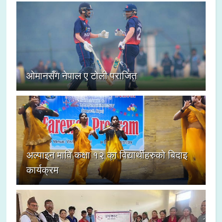
ओमानसँग नेपाल ए टोली पराजित
अल्पाइन मावि कक्षा १२ का विद्यार्थीहरुको बिदाइ
कार्यक्रम