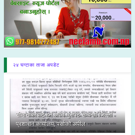
२४ घन्टाका ताजा अपडेट
सीमानाकाबाट हुने अवैध घुसपैठ सम्बन्धी जिल्ला
प्रशासन कार्यालय, पर्साको अपील