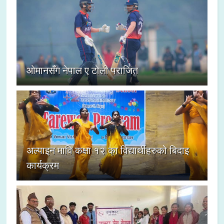
ओमानसँग नेपाल ए टोली पराजित
अल्पाइन मावि कक्षा १२ का विद्यार्थीहरुको बिदाइ
कार्यक्रम