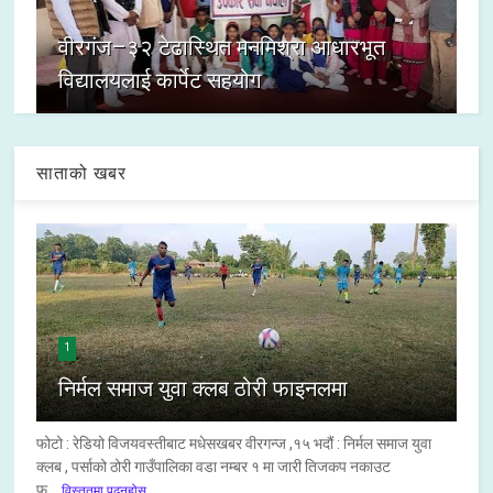
वीरगंज–३२ टेढास्थित मनमिश्रा आधारभूत
विद्यालयलाई कार्पेट सहयोग
साताको खबर
1
निर्मल समाज युवा क्लब ठोरी फाइनलमा
फोटो : रेडियो विजयवस्तीबाट मधेसखबर वीरगन्ज ,१५ भदौं : निर्मल समाज युवा
क्लब , पर्साको ठोरी गाउँपालिका वडा नम्बर १ मा जारी तिजकप नकाउट
फू...
विस्तृतमा पढ्नुहोस