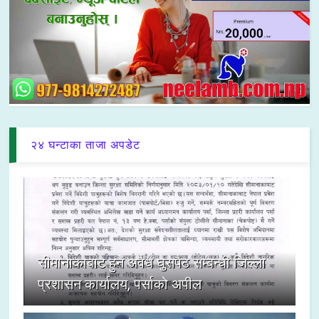
२४ घन्टाका ताजा अपडेट
सीमानाकाबाट हुने अवैध घुसपैठ सम्बन्धी जिल्ला
प्रशासन कार्यालय, पर्साको अपील