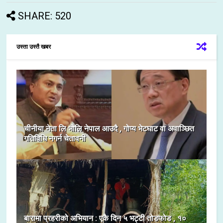
SHARE: 520
उस्ता उस्तै खबर
चीनीया नेता लि भोलि नेपाल आउदै , गोप्य भेटघाट वा अवाञ्छित
गतिविधि नगर्न चेतावनी
बारामा प्रहरीको अभियान : एकै दिन ५ भट्टी तोडफोड , १०