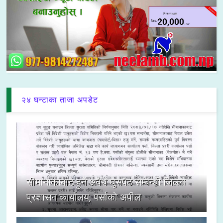
२४ घन्टाका ताजा अपडेट
सीमानाकाबाट हुने अवैध घुसपैठ सम्बन्धी जिल्ला
प्रशासन कार्यालय, पर्साको अपील