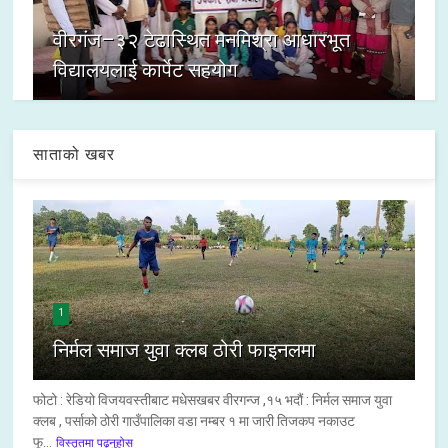
वीरगंज–३२ टेढास्थित मनमिश्रा आधारभूत
विद्यालयलाई कार्पेट सहयोग
साताको खबर
1
निर्मल समाज युवा क्लब ठोरी फाइनलमा
फोटो : रेडियो विजयवस्तीबाट मधेसखबर वीरगन्ज ,१५ भदौं : निर्मल समाज युवा
क्लब , पर्साको ठोरी गाउँपालिका वडा नम्बर १ मा जारी तिजकप नकाउट
फू...
विस्तृतमा पढ्नुहोस