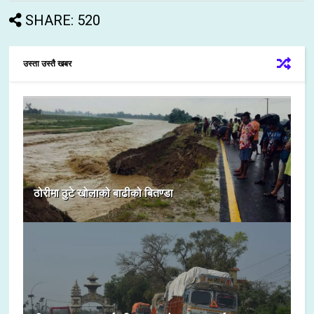
SHARE: 520
उस्ता उस्तै खबर
ठोरीमा ठुटे खोलाको बाढीको बितण्डा