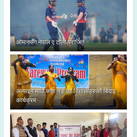
ओमानसँग नेपाल ए टोली पराजित
अल्पाइन मावि कक्षा १२ का विद्यार्थीहरुको बिदाइ
कार्यक्रम