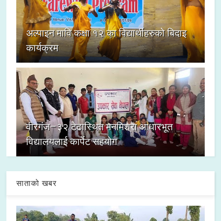
अल्पाइन मावि कक्षा १२ का विद्यार्थीहरुको बिदाइ
कार्यक्रम
वीरगंज–३२ टेढास्थित मनमिश्रा आधारभूत
विद्यालयलाई कार्पेट सहयोग
साताको खबर