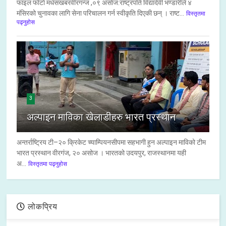
फाइल फाेटाे मधेसखबरवीरगन्ज ,०९ असाेज:राष्ट्रपति विद्यादेवी भण्डारीले ४
मंसिरको चुनावका लागि सेना परिचालन गर्न स्वीकृति दिएकी छन् । राष्ट...
विस्तृतमा
पढ्नुहोस
3
अल्पाइन माविका खेलाडीहरु भारत प्रस्थान
अन्तर्राष्ट्रिय टी–२० क्रिकेट च्याम्पियनसीपमा सहभागी हुन अल्पाइन माविको टीम
भारत प्रस्थान वीरगंज, २० असोज । भारतको उदयपुर, राजस्थानमा यही
अ...
विस्तृतमा पढ्नुहोस
लोकप्रिय