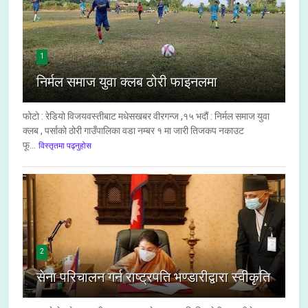
1
निर्मल समाज युवा क्लब ठोरी फाइनलमा
फोटो : रेडियो विजयवस्तीबाट मधेसखबर वीरगन्ज ,१५ भदौं : निर्मल समाज युवा
क्लब , पर्साको ठोरी गाउँपालिका वडा नम्बर १ मा जारी तिजकप नकाउट
फू...
विस्तृतमा पढ्नुहोस
2
सेना परिचालन गर्न राष्ट्रपति भण्डारीद्वारा स्वीकृति