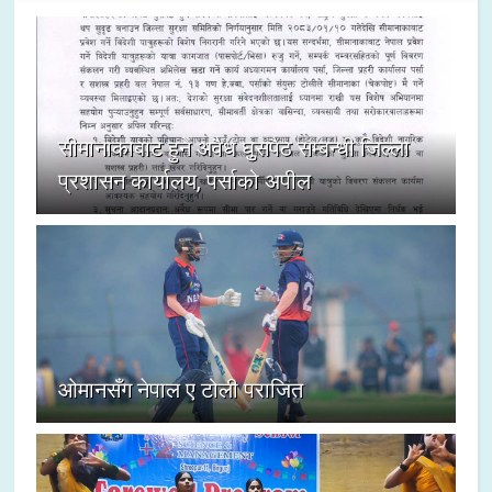
सीमानाकाबाट हुने अवैध घुसपैठ सम्बन्धी जिल्ला
प्रशासन कार्यालय, पर्साको अपील
ओमानसँग नेपाल ए टोली पराजित