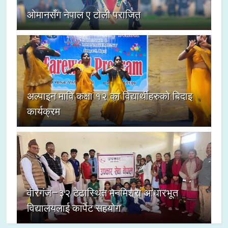
ओमानसँग नेपाल ए टोली पराजित
अल्पाइन मावि कक्षा १२ का विद्यार्थीहरुको बिदाइ
कार्यक्रम
वीरगंज–३२ टेढास्थित मनमिश्रा आधारभूत
विद्यालयलाई कार्पेट सहयोग