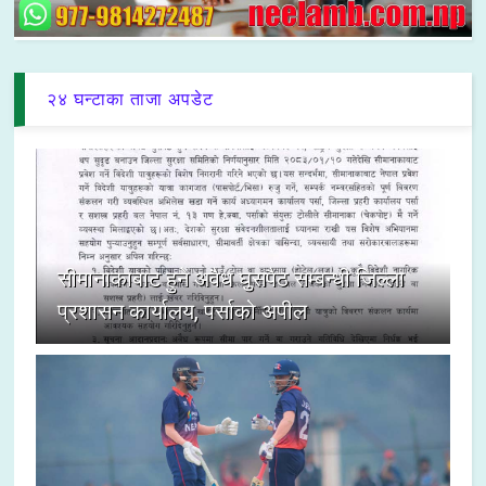
२४ घन्टाका ताजा अपडेट
सीमानाकाबाट हुने अवैध घुसपैठ सम्बन्धी जिल्ला
प्रशासन कार्यालय, पर्साको अपील