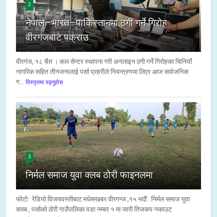
2
नेपाल–भारत–पाकिस्तानमा ठगी गर्ने गिरोह
वीरगंजबाट पक्राउ
वीरगंज, १८ चैत । कल सेन्टर स्थापना गरी अनलाइन ठगी गर्ने गिरोहका चिनियाँ
नागरिक सहित तीनजनालाई पर्सा प्रहरीले नियन्त्रणमा लिएर आज सार्वजनिक
ग...
विस्तृतमा पढ्नुहोस
3
निर्मल समाज युवा क्लब ठोरी फाइनलमा
फोटो : रेडियो विजयवस्तीबाट मधेसखबर वीरगन्ज ,१५ भदौं : निर्मल समाज युवा
क्लब , पर्साको ठोरी गाउँपालिका वडा नम्बर १ मा जारी तिजकप नकाउट