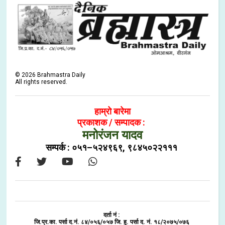
©
2026
Brahmastra Daily
All rights reserved.
हाम्रो बारेमा
प्रकाशक / सम्पादक :
मनोरंजन यादव
सम्पर्क : ०५१–५२४९६९, ९८४५०२२१११
दर्ता नं :
जि.प्र.का. पर्सा द.नं. ८४/०५६/०५७ जि. हु. पर्सा द. नं. १८/२०७५/०७६