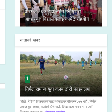
वीरगंज–३२ टेढास्थित मनमिश्रा
आधारभूत विद्यालयलाई कार्पेट सहयोग
साताको खबर
1
निर्मल समाज युवा क्लब ठोरी फाइनलमा
फोटो : रेडियो विजयवस्तीबाट मधेसखबर वीरगन्ज ,१५ भदौं : निर्मल
समाज युवा क्लब , पर्साको ठोरी गाउँपालिका वडा नम्बर १ मा जारी