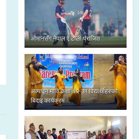
ओमानसँग नेपाल ए टोली पराजित
अल्पाइन मावि कक्षा १२ का विद्यार्थीहरुको
बिदाइ कार्यक्रम