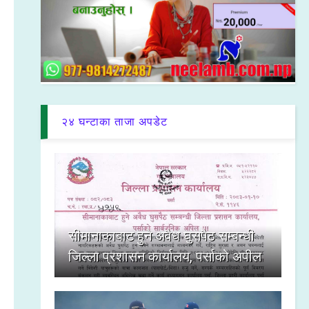
२४ घन्टाका ताजा अपडेट
सीमानाकाबाट हुने अवैध घुसपैठ सम्बन्धी
जिल्ला प्रशासन कार्यालय, पर्साको अपील