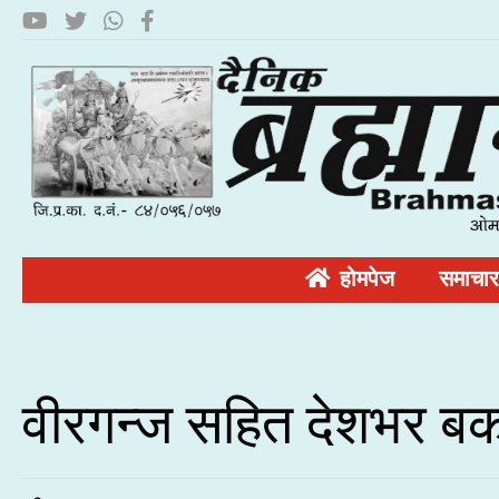
होमपेज
समाचार
वीरगन्ज सहित देशभर बकर