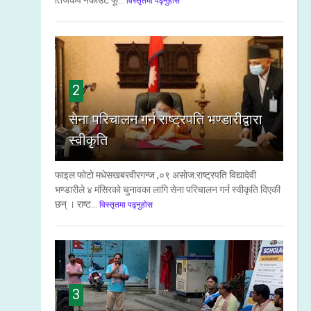
तिजकप नकाउट फू...
विस्तृतमा पढ्नुहोस
2
सेना परिचालन गर्न राष्ट्रपति भण्डारीद्वारा
स्वीकृति
फाइल फाेटाे मधेसखबरवीरगन्ज ,०९ असाेज:राष्ट्रपति विद्यादेवी
भण्डारीले ४ मंसिरको चुनावका लागि सेना परिचालन गर्न स्वीकृति दिएकी
छन् । राष्ट...
विस्तृतमा पढ्नुहोस
3