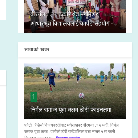
वीरगंज–३२ टेढास्थित मनमिश्रा
आधारभूत विद्यालयलाई कार्पेट सहयोग
साताको खबर
1
निर्मल समाज युवा क्लब ठोरी फाइनलमा
फोटो : रेडियो विजयवस्तीबाट मधेसखबर वीरगन्ज ,१५ भदौं : निर्मल
समाज युवा क्लब , पर्साको ठोरी गाउँपालिका वडा नम्बर १ मा जारी