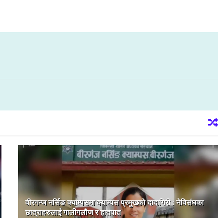
वीरगन्ज नर्सिङ क्याम्पसमा क्याम्पस प्रमुखको दादागिरी : नेविसंघका
छात्राहरुलाई गालीगलौज र हातपात