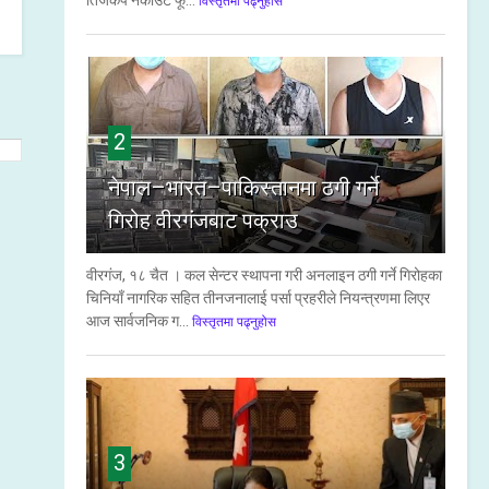
तिजकप नकाउट फू...
विस्तृतमा पढ्नुहोस
2
नेपाल–भारत–पाकिस्तानमा ठगी गर्ने
गिरोह वीरगंजबाट पक्राउ
वीरगंज, १८ चैत । कल सेन्टर स्थापना गरी अनलाइन ठगी गर्ने गिरोहका
चिनियाँ नागरिक सहित तीनजनालाई पर्सा प्रहरीले नियन्त्रणमा लिएर
आज सार्वजनिक ग...
विस्तृतमा पढ्नुहोस
3