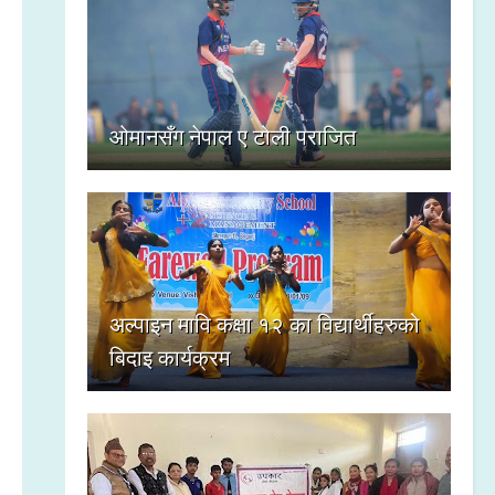
ओमानसँग नेपाल ए टोली पराजित
अल्पाइन मावि कक्षा १२ का विद्यार्थीहरुको
बिदाइ कार्यक्रम