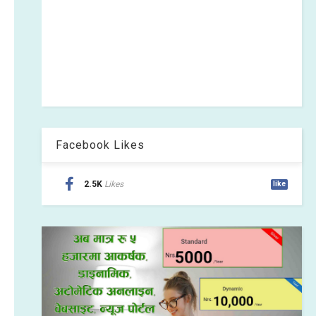
Facebook Likes
2.5K
Likes
like