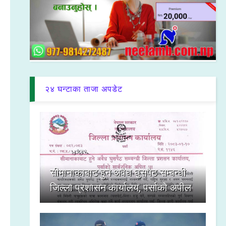
२४ घन्टाका ताजा अपडेट
सीमानाकाबाट हुने अवैध घुसपैठ सम्बन्धी
जिल्ला प्रशासन कार्यालय, पर्साको अपील