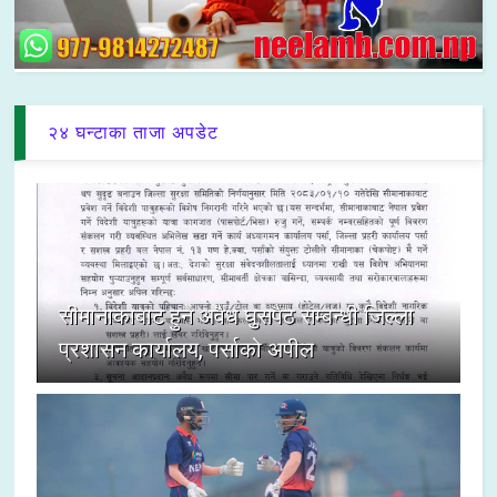
२४ घन्टाका ताजा अपडेट
सीमानाकाबाट हुने अवैध घुसपैठ सम्बन्धी जिल्ला
प्रशासन कार्यालय, पर्साको अपील