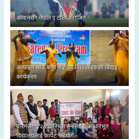
ओमानसँग नेपाल ए टोली पराजित
अल्पाइन मावि कक्षा १२ का विद्यार्थीहरुको बिदाइ
कार्यक्रम
वीरगंज–३२ टेढास्थित मनमिश्रा आधारभूत
विद्यालयलाई कार्पेट सहयोग