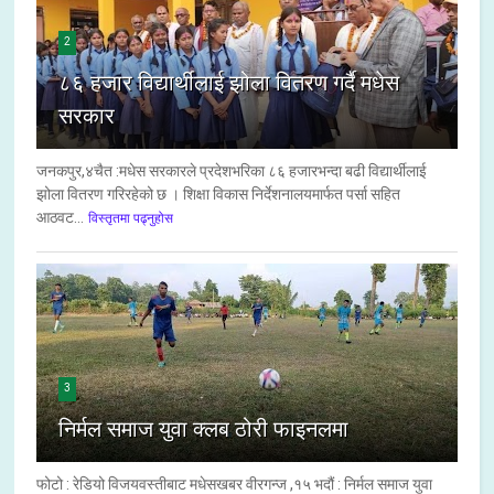
2
८६ हजार विद्यार्थीलाई झोला वितरण गर्दै मधेस
सरकार
जनकपुर,४चैत :मधेस सरकारले प्रदेशभरिका ८६ हजारभन्दा बढी विद्यार्थीलाई
झोला वितरण गरिरहेको छ । शिक्षा विकास निर्देशनालयमार्फत पर्सा सहित
आठवट...
विस्तृतमा पढ्नुहोस
3
निर्मल समाज युवा क्लब ठोरी फाइनलमा
फोटो : रेडियो विजयवस्तीबाट मधेसखबर वीरगन्ज ,१५ भदौं : निर्मल समाज युवा