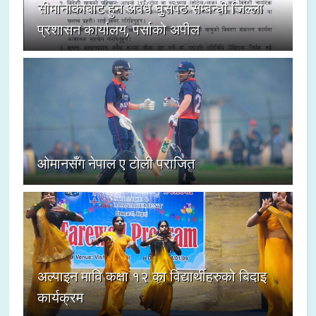
सीमानाकाबाट हुने अवैध घुसपैठ सम्बन्धी जिल्ला
प्रशासन कार्यालय, पर्साको अपील
ओमानसँग नेपाल ए टोली पराजित
अल्पाइन मावि कक्षा १२ का विद्यार्थीहरुको बिदाइ
कार्यक्रम