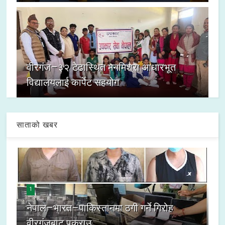
वीरगंज–३२ टेढास्थित मनमिश्रा आधारभूत
विद्यालयलाई कार्पेट सहयोग
साताको खबर
1
नेपाल–भारत–पाकिस्तानमा ठगी गर्ने गिरोह
वीरगंजबाट पक्राउ