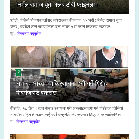
निर्मल समाज युवा क्लब ठोरी फाइनलमा
फोटो : रेडियो विजयवस्तीबाट मधेसखबर वीरगन्ज ,१५ भदौं : निर्मल समाज युवा
क्लब , पर्साको ठोरी गाउँपालिका वडा नम्बर १ मा जारी तिजकप नकाउट
फू...
विस्तृतमा पढ्नुहोस
2
नेपाल–भारत–पाकिस्तानमा ठगी गर्ने गिरोह
वीरगंजबाट पक्राउ
वीरगंज, १८ चैत । कल सेन्टर स्थापना गरी अनलाइन ठगी गर्ने गिरोहका चिनियाँ
नागरिक सहित तीनजनालाई पर्सा प्रहरीले नियन्त्रणमा लिएर आज सार्वजनिक
ग...
विस्तृतमा पढ्नुहोस