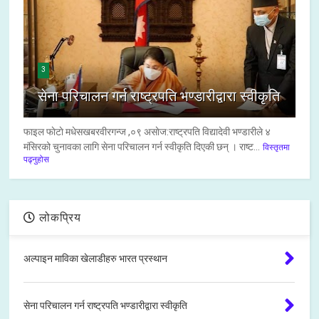
3
सेना परिचालन गर्न राष्ट्रपति भण्डारीद्वारा स्वीकृति
फाइल फाेटाे मधेसखबरवीरगन्ज ,०९ असाेज:राष्ट्रपति विद्यादेवी भण्डारीले ४
मंसिरको चुनावका लागि सेना परिचालन गर्न स्वीकृति दिएकी छन् । राष्ट...
विस्तृतमा
पढ्नुहोस
लोकप्रिय
अल्पाइन माविका खेलाडीहरु भारत प्रस्थान
सेना परिचालन गर्न राष्ट्रपति भण्डारीद्वारा स्वीकृति