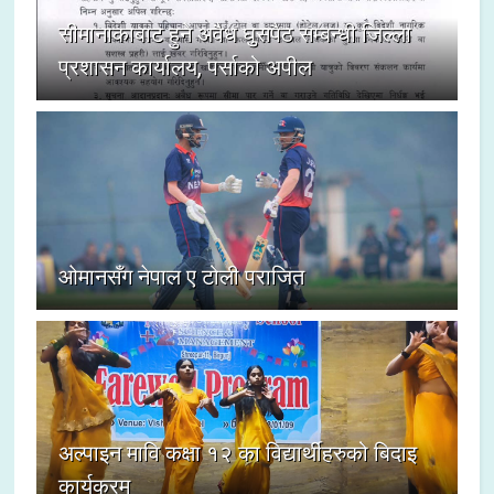
सीमानाकाबाट हुने अवैध घुसपैठ सम्बन्धी जिल्ला
प्रशासन कार्यालय, पर्साको अपील
ओमानसँग नेपाल ए टोली पराजित
अल्पाइन मावि कक्षा १२ का विद्यार्थीहरुको बिदाइ
कार्यक्रम