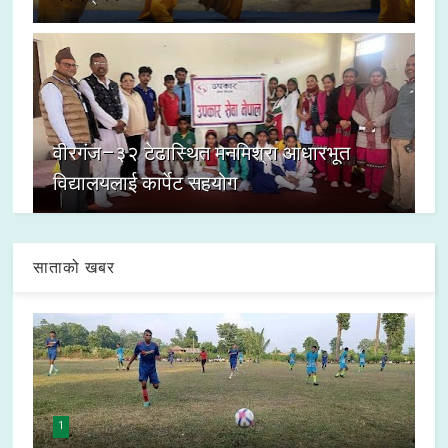
वीरगंज–३२ टेढास्थित मनमिश्रा आधारभूत
विद्यालयलाई कार्पेट सहयोग
साताको खबर
1