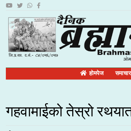
होमपेज
समाचार
गहवामाईको तेस्रो रथयात्र