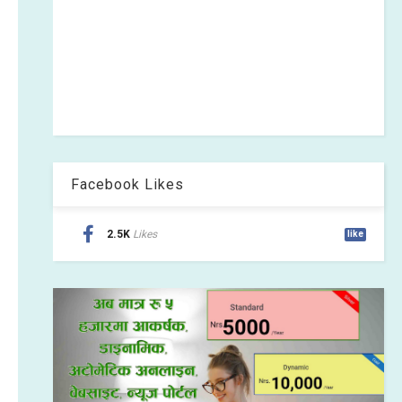
Facebook Likes
2.5K
Likes
like