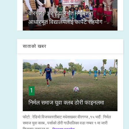
वीरगंज–३२ टेढास्थित मनमिश्रा
आधारभूत विद्यालयलाई कार्पेट सहयोग
साताको खबर
1
निर्मल समाज युवा क्लब ठोरी फाइनलमा
फोटो : रेडियो विजयवस्तीबाट मधेसखबर वीरगन्ज ,१५ भदौं : निर्मल
समाज युवा क्लब , पर्साको ठोरी गाउँपालिका वडा नम्बर १ मा जारी