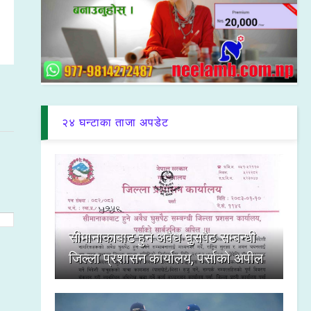
२४ घन्टाका ताजा अपडेट
सीमानाकाबाट हुने अवैध घुसपैठ सम्बन्धी
जिल्ला प्रशासन कार्यालय, पर्साको अपील