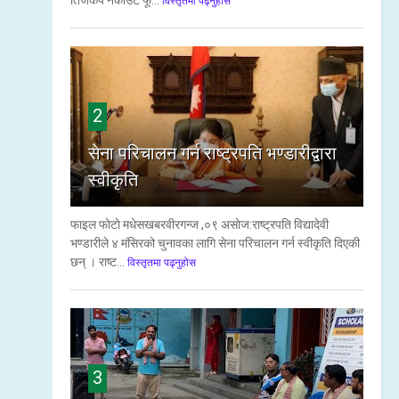
तिजकप नकाउट फू...
विस्तृतमा पढ्नुहोस
2
सेना परिचालन गर्न राष्ट्रपति भण्डारीद्वारा
स्वीकृति
फाइल फाेटाे मधेसखबरवीरगन्ज ,०९ असाेज:राष्ट्रपति विद्यादेवी
भण्डारीले ४ मंसिरको चुनावका लागि सेना परिचालन गर्न स्वीकृति दिएकी
छन् । राष्ट...
विस्तृतमा पढ्नुहोस
3