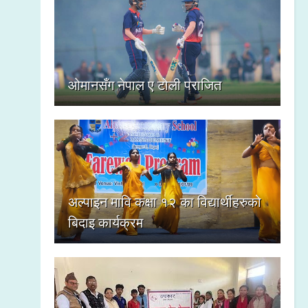
ओमानसँग नेपाल ए टोली पराजित
अल्पाइन मावि कक्षा १२ का विद्यार्थीहरुको
बिदाइ कार्यक्रम