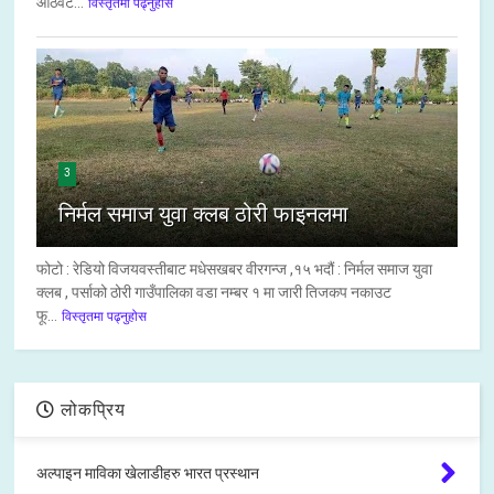
आठवट...
विस्तृतमा पढ्नुहोस
3
निर्मल समाज युवा क्लब ठोरी फाइनलमा
फोटो : रेडियो विजयवस्तीबाट मधेसखबर वीरगन्ज ,१५ भदौं : निर्मल समाज युवा
क्लब , पर्साको ठोरी गाउँपालिका वडा नम्बर १ मा जारी तिजकप नकाउट
फू...
विस्तृतमा पढ्नुहोस
लोकप्रिय
अल्पाइन माविका खेलाडीहरु भारत प्रस्थान