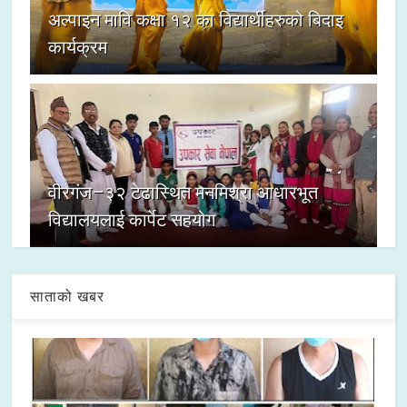
अल्पाइन मावि कक्षा १२ का विद्यार्थीहरुको बिदाइ
कार्यक्रम
वीरगंज–३२ टेढास्थित मनमिश्रा आधारभूत
विद्यालयलाई कार्पेट सहयोग
साताको खबर