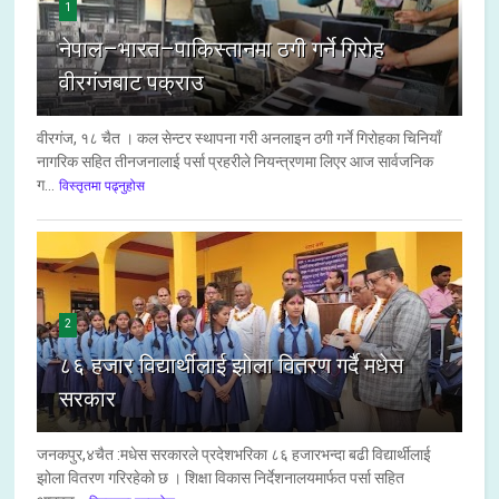
1
नेपाल–भारत–पाकिस्तानमा ठगी गर्ने गिरोह
वीरगंजबाट पक्राउ
वीरगंज, १८ चैत । कल सेन्टर स्थापना गरी अनलाइन ठगी गर्ने गिरोहका चिनियाँ
नागरिक सहित तीनजनालाई पर्सा प्रहरीले नियन्त्रणमा लिएर आज सार्वजनिक
ग...
विस्तृतमा पढ्नुहोस
2
८६ हजार विद्यार्थीलाई झोला वितरण गर्दै मधेस
सरकार
जनकपुर,४चैत :मधेस सरकारले प्रदेशभरिका ८६ हजारभन्दा बढी विद्यार्थीलाई
झोला वितरण गरिरहेको छ । शिक्षा विकास निर्देशनालयमार्फत पर्सा सहित