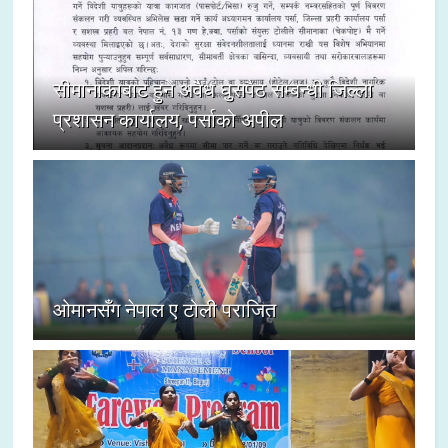
सीमानाकाबाट हुने अवैध घुसपैठ सम्बन्धी जिल्ला
प्रशासन कार्यालय, पर्साको अपील
ओमानसँग नेपाल ए टोली पराजित