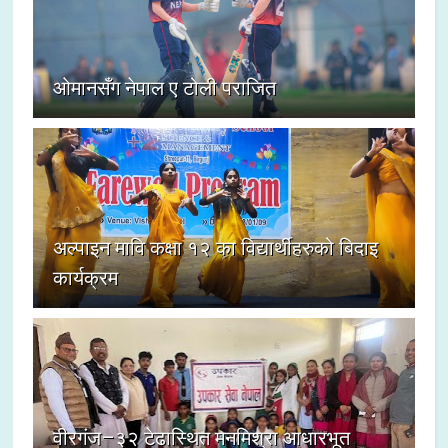
ओमानसँग नेपाल ए टोली पराजित
अल्पाइन मावि कक्षा १२ का विद्यार्थीहरुको बिदाइ
कार्यक्रम
वीरगंज–३२ टेढास्थित मनमिश्रा आधारभूत