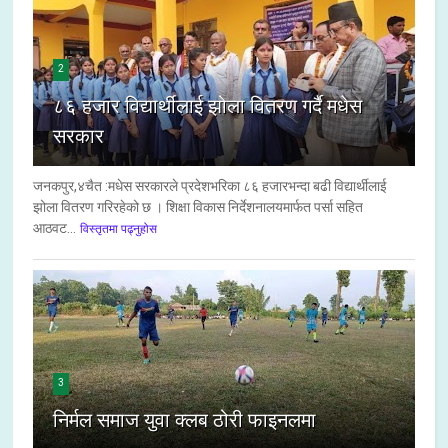
2
८६ हजार विद्यार्थीलाई झोला वितरण गर्दै मधेस
सरकार
जनकपुर,४चैत :मधेस सरकारले प्रदेशभरिका ८६ हजारभन्दा बढी विद्यार्थीलाई
झोला वितरण गरिरहेको छ । शिक्षा विकास निर्देशनालयमार्फत पर्सा सहित
आठवट...
विस्तृतमा पढ्नुहोस
3
निर्मल समाज युवा क्लब ठोरी फाइनलमा