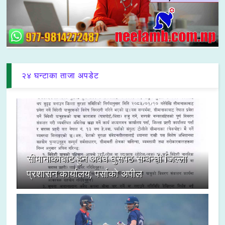
२४ घन्टाका ताजा अपडेट
सीमानाकाबाट हुने अवैध घुसपैठ सम्बन्धी जिल्ला
प्रशासन कार्यालय, पर्साको अपील