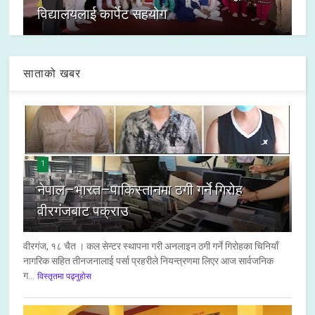
विद्यालयलाई कार्पेट सहयोग
साताको खबर
1
नेपाल–भारत–पाकिस्तानमा ठगी गर्ने गिरोह
वीरगंजबाट पक्राउ
वीरगंज, १८ चैत । कल सेन्टर स्थापना गरी अनलाइन ठगी गर्ने गिरोहका चिनियाँ
नागरिक सहित तीनजनालाई पर्सा प्रहरीले नियन्त्रणमा लिएर आज सार्वजनिक
ग...
विस्तृतमा पढ्नुहोस