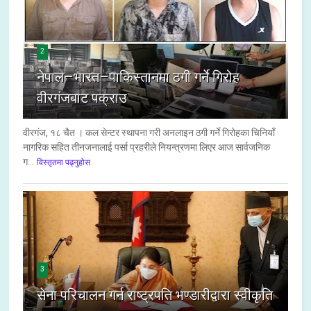
2
नेपाल–भारत–पाकिस्तानमा ठगी गर्ने गिरोह
वीरगंजबाट पक्राउ
वीरगंज, १८ चैत । कल सेन्टर स्थापना गरी अनलाइन ठगी गर्ने गिरोहका चिनियाँ
नागरिक सहित तीनजनालाई पर्सा प्रहरीले नियन्त्रणमा लिएर आज सार्वजनिक
ग...
विस्तृतमा पढ्नुहोस
3
सेना परिचालन गर्न राष्ट्रपति भण्डारीद्वारा स्वीकृति