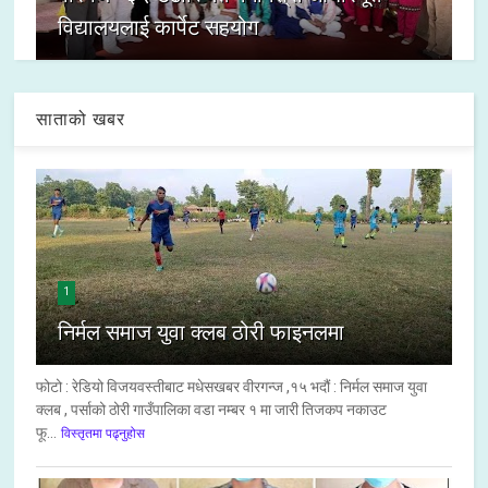
विद्यालयलाई कार्पेट सहयोग
साताको खबर
1
निर्मल समाज युवा क्लब ठोरी फाइनलमा
फोटो : रेडियो विजयवस्तीबाट मधेसखबर वीरगन्ज ,१५ भदौं : निर्मल समाज युवा
क्लब , पर्साको ठोरी गाउँपालिका वडा नम्बर १ मा जारी तिजकप नकाउट
फू...
विस्तृतमा पढ्नुहोस