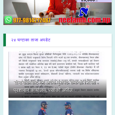
२४ घन्टाका ताजा अपडेट
सीमानाकाबाट हुने अवैध घुसपैठ सम्बन्धी जिल्ला
प्रशासन कार्यालय, पर्साको अपील