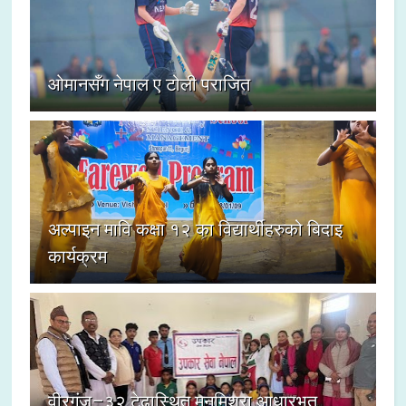
ओमानसँग नेपाल ए टोली पराजित
अल्पाइन मावि कक्षा १२ का विद्यार्थीहरुको बिदाइ
कार्यक्रम
वीरगंज–३२ टेढास्थित मनमिश्रा आधारभूत