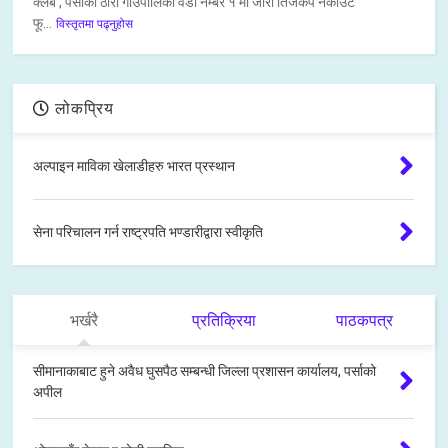
क्लब , पर्साको ठोरी गाउँपालिका वडा नम्बर १ मा जारी तिजकप नकाउट
फू...
विस्तृतमा पढ्नुहोस
लोकप्रिय
अल्पाइन माविका खेलाडीहरु भारत प्रस्थान
सेना परिचालन गर्न राष्ट्रपति भण्डारीद्वारा स्वीकृति
भर्खरै
प्रतिक्रिया
पाठकपत्र
सीमानाकाबाट हुने अवैध घुसपैठ सम्बन्धी जिल्ला प्रशासन कार्यालय, पर्साको
अपील