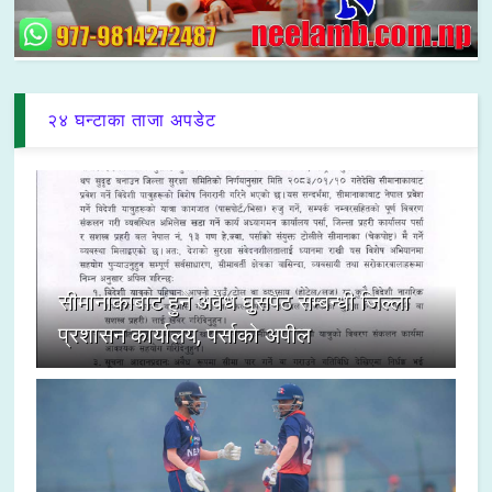
२४ घन्टाका ताजा अपडेट
सीमानाकाबाट हुने अवैध घुसपैठ सम्बन्धी जिल्ला
प्रशासन कार्यालय, पर्साको अपील