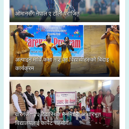
ओमानसँग नेपाल ए टोली पराजित
अल्पाइन मावि कक्षा १२ का विद्यार्थीहरुको बिदाइ
कार्यक्रम
वीरगंज–३२ टेढास्थित मनमिश्रा आधारभूत
विद्यालयलाई कार्पेट सहयोग