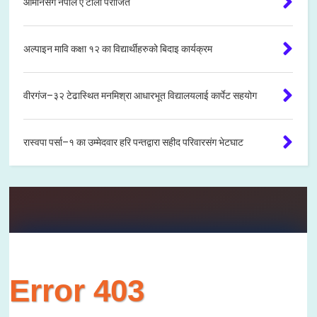
ओमानसँग नेपाल ए टोली पराजित
अल्पाइन मावि कक्षा १२ का विद्यार्थीहरुको बिदाइ कार्यक्रम
वीरगंज–३२ टेढास्थित मनमिश्रा आधारभूत विद्यालयलाई कार्पेट सहयोग
रास्वपा पर्सा–१ का उम्मेदवार हरि पन्तद्वारा सहीद परिवारसंग भेटघाट