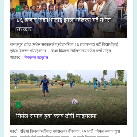
2
८६ हजार विद्यार्थीलाई झोला वितरण गर्दै मधेस
सरकार
जनकपुर,४चैत :मधेस सरकारले प्रदेशभरिका ८६ हजारभन्दा बढी विद्यार्थीलाई
झोला वितरण गरिरहेको छ । शिक्षा विकास निर्देशनालयमार्फत पर्सा सहित
आठवट...
विस्तृतमा पढ्नुहोस
3
निर्मल समाज युवा क्लब ठोरी फाइनलमा
फोटो : रेडियो विजयवस्तीबाट मधेसखबर वीरगन्ज ,१५ भदौं : निर्मल समाज युवा