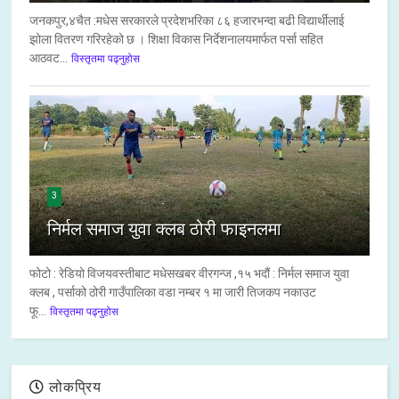
जनकपुर,४चैत :मधेस सरकारले प्रदेशभरिका ८६ हजारभन्दा बढी विद्यार्थीलाई
झोला वितरण गरिरहेको छ । शिक्षा विकास निर्देशनालयमार्फत पर्सा सहित
आठवट...
विस्तृतमा पढ्नुहोस
3
निर्मल समाज युवा क्लब ठोरी फाइनलमा
फोटो : रेडियो विजयवस्तीबाट मधेसखबर वीरगन्ज ,१५ भदौं : निर्मल समाज युवा
क्लब , पर्साको ठोरी गाउँपालिका वडा नम्बर १ मा जारी तिजकप नकाउट
फू...
विस्तृतमा पढ्नुहोस
लोकप्रिय