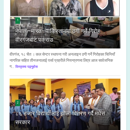
1
नेपाल–भारत–पाकिस्तानमा ठगी गर्ने गिरोह
वीरगंजबाट पक्राउ
वीरगंज, १८ चैत । कल सेन्टर स्थापना गरी अनलाइन ठगी गर्ने गिरोहका चिनियाँ
नागरिक सहित तीनजनालाई पर्सा प्रहरीले नियन्त्रणमा लिएर आज सार्वजनिक
ग...
विस्तृतमा पढ्नुहोस
2
८६ हजार विद्यार्थीलाई झोला वितरण गर्दै मधेस
सरकार