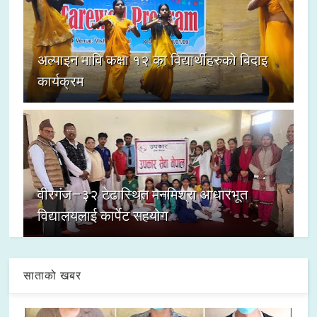
अल्पाइन मावि कक्षा १२ का विद्यार्थीहरुको बिदाइ
कार्यक्रम
वीरगंज–३२ टेढास्थित मनमिश्रा आधारभूत
विद्यालयलाई कार्पेट सहयोग
साताको खबर