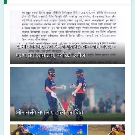
सीमानाकाबाट हुने अवैध घुसपैठ सम्बन्धी जिल्ला
प्रशासन कार्यालय, पर्साको अपील
ओमानसँग नेपाल ए टोली पराजित