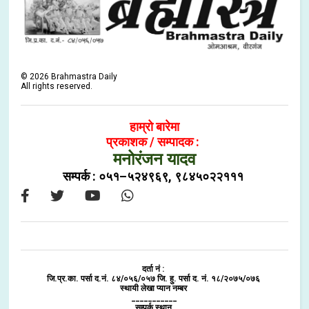
©
2026
Brahmastra Daily
All rights reserved.
हाम्रो बारेमा
प्रकाशक / सम्पादक :
मनोरंजन यादव
सम्पर्क : ०५१–५२४९६९, ९८४५०२२१११
दर्ता नं :
जि.प्र.का. पर्सा द.नं. ८४/०५६/०५७ जि. हु. पर्सा द. नं. १८/२०७५/०७६
स्थायी लेखा प्यान नम्बर
___________
सम्पर्क स्थान