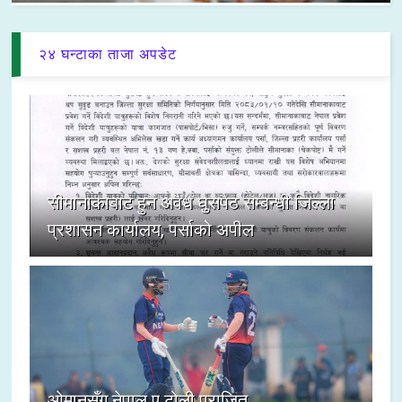
२४ घन्टाका ताजा अपडेट
सीमानाकाबाट हुने अवैध घुसपैठ सम्बन्धी जिल्ला
प्रशासन कार्यालय, पर्साको अपील
ओमानसँग नेपाल ए टोली पराजित