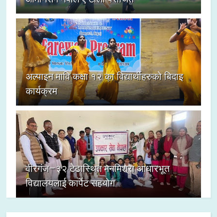
अल्पाइन मावि कक्षा १२ का विद्यार्थीहरुको बिदाइ
कार्यक्रम
वीरगंज–३२ टेढास्थित मनमिश्रा आधारभूत
विद्यालयलाई कार्पेट सहयोग