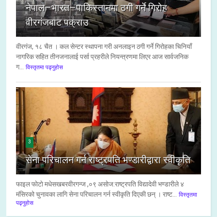
नेपाल–भारत–पाकिस्तानमा ठगी गर्ने गिरोह
वीरगंजबाट पक्राउ
वीरगंज, १८ चैत । कल सेन्टर स्थापना गरी अनलाइन ठगी गर्ने गिरोहका चिनियाँ
नागरिक सहित तीनजनालाई पर्सा प्रहरीले नियन्त्रणमा लिएर आज सार्वजनिक
ग...
विस्तृतमा पढ्नुहोस
3
सेना परिचालन गर्न राष्ट्रपति भण्डारीद्वारा स्वीकृति
फाइल फाेटाे मधेसखबरवीरगन्ज ,०९ असाेज:राष्ट्रपति विद्यादेवी भण्डारीले ४
मंसिरको चुनावका लागि सेना परिचालन गर्न स्वीकृति दिएकी छन् । राष्ट...
विस्तृतमा
पढ्नुहोस